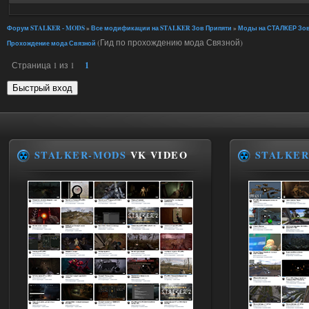
Форум STALKER - MODS
»
Все модификации на STALKER Зов Припяти
»
Моды на СТАЛКЕР Зов
(Гид по прохождению мода Связной)
Прохождение мода Связной
Страница
1
из
1
1
STALKER-MODS
VK VIDEO
STALKER