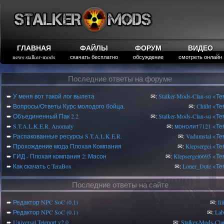
ГЛАВНАЯ
ФАЙЛЫ
ФОРУМ
ВИДЕО
news stalker-mods
скачать бесплатно
обсуждение
смотреть онлайн
Последние ответы на форуме
➨
У меня вот такой лог вылета
✉:
Stalker-Mods-Clan-su
<Те
➨
Вопросы/Ответы Курс молодого бойца.
✉:
Chtiht
<Те
➨
Объединенный Пак 2.2
✉:
Stalker-Mods-Clan-su
<Те
➨
S.T.A.L.K.E.R. Anomaly
✉:
монолит7121
<Те
➨
Распакованные ресурсы S.T.A.L.K.E.R.
✉:
Vadumstal
<Те
➨
Прохождение мода Плохая Компания
✉:
Klepsergei
<Те
➨
ГИД - Плохая компания 2: Масон
✉:
Klepsergei6695
<Те
➨
Как скачать с TeraBox
✉:
Loner_Dute
<Те
Последние ответы на сайте
➨
Редактор NPC SoC (0.1)
✉:
fi
➨
Редактор NPC SoC (0.1)
✉:
Lab
➨
Universal Teleport v2.0
✉:
Stalker-Mods-Cla