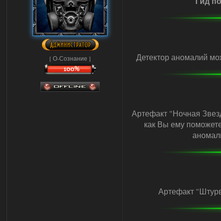
Гид п
Детектор аномалий мож
[ О-Сознание ]
Артефакт "Ночная Звезд
как Вы ему поможете
аномали
Артефакт "Штурв