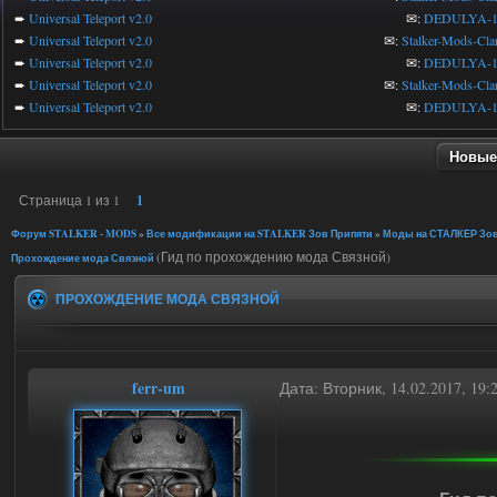
➨
Universal Teleport v2.0
✉:
DEDULYA-1
➨
Universal Teleport v2.0
✉:
Stalker-Mods-Cla
➨
Universal Teleport v2.0
✉:
DEDULYA-1
➨
Universal Teleport v2.0
✉:
Stalker-Mods-Cla
➨
Universal Teleport v2.0
✉:
DEDULYA-1
Новые
Страница
1
из
1
1
Форум STALKER - MODS
»
Все модификации на STALKER Зов Припяти
»
Моды на СТАЛКЕР Зов
(Гид по прохождению мода Связной)
Прохождение мода Связной
ПРОХОЖДЕНИЕ МОДА СВЯЗНОЙ
ferr-um
Дата: Вторник, 14.02.2017, 19