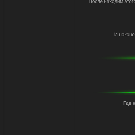
После находим этого
И наконе
Где 