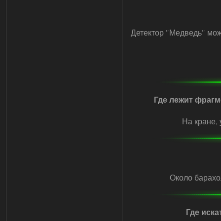
Детектор "Медведь" мож
Где лежит фрагм
На кране, 
Около барахол
Где иска