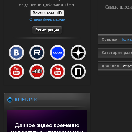
нарушение требований бан.
Самые плохи
Войти через uID
Старая форма входа
Регистрация
Ссылка:
Полная
Категория ра
Добавил:
3vtiger
RU▶️LIVE