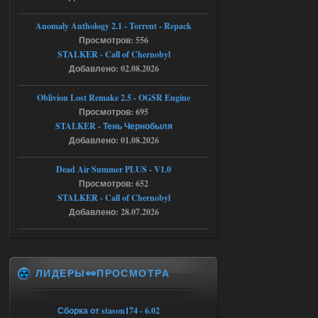
Тайна Зоны - Remaster 2026
Anomaly Anthology 2.1 - Torrent - Repack
Просмотров: 556
Stalker-Mods-Clan-su
20:50
STALKER - Call of Chernobyl
Добавлено: 02.08.2026
Доступно только для пользователей
Oblivion Lost Remake 2.5 - OGSR Engine
05.08.2026
Ответить ➤
Просмотров: 695
STALKER - Тень Чернобыля
Тайна Зоны - Remaster 2026
Добавлено: 01.08.2026
AndreySA
20:25
Dead Air Summer PLUS - V1.0
[05.08.26
Просмотров: 652
20:23:10.934] [17468]
FATAL ERROR
STALKER - Call of Chernobyl
Добавлено: 28.07.2026
[error]Expression : FATAL ERROR
[error]Function :
CScriptEngine::lua_pcall_failed
[error]File : D:\a\OGSR-
Engine\OGSR-
Engine\ogsr_engine\COMMON_AI\scrip
ЛИДЕРЫ👀ПРОСМОТРА
t_engine.cpp
[error]Line : 75
[error]Description :
[CScriptEngine::lua_pcall_failed]: ... -
Сборка от stason174 - 6.02
shadow of