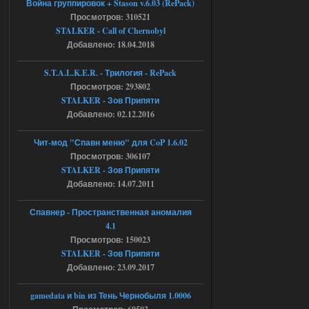
Война группировок + Stason v.6.03 (RePack)
STCoP WP 3.4
Просмотров: 310521
STALKER - Call of Chernobyl
Stalker-Mods-Clan-su
16:48
Добавлено: 18.04.2018
Доступно только для пользователей
S.T.A.L.K.E.R. - Трилогия - RePack
Просмотров: 293802
04.08.2026
Ответить ➤
STALKER - Зов Припяти
Добавлено: 02.12.2016
Объединенный Пак 2 + OGSR +
STCoP WP 3.4
Чит-мод "Спавн меню" для CoP 1.6.02
Просмотров: 306107
andreyforest1993
15:33
STALKER - Зов Припяти
вот ещё этот же трелер с
Добавлено: 14.07.2011
вашего сайта, https://stalker-
mods.su/news/op_2_ogsr_stcop_wp_3_4
_trejler_2022/2022-11-30-6818
Спавнер - Пространственная аномалия
4.1
04.08.2026
Ответить ➤
Просмотров: 150023
STALKER - Зов Припяти
Объединенный Пак 2 + OGSR +
Добавлено: 23.09.2017
STCoP WP 3.4
andreyforest1993
gamedata и bin из Тень Чернобыля 1.0006
15:03