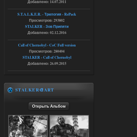
Добавлено: 14.07.2011
stalker673920
16:09
S.T.A.L.K.E.R. - Трилогия - RePack
где пароль?
Просмотров: 293802
STALKER - Зов Припяти
Добавлено: 02.12.2016
05.08.2026
Ответить ➤
Call of Chernobyl - CoC Full version
Dead Air: Refined
Просмотров: 280404
STALKER - Call of Chernobyl
Stalker-Mods-Clan-su
09:03
Добавлено: 26.09.2015
Доступно только для пользователей
05.08.2026
Ответить ➤
STALKER🎨ART
Объединенный Пак 2 + OGSR +
STCoP WP 3.4
Открыть Альбом
Stalker-Mods-Clan-su
17:25
Доступно только для пользователей