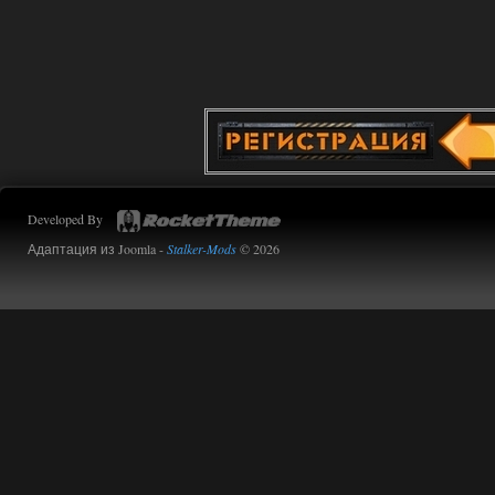
02.08.2026
Ответить ➤
Oblivion Lost Remake 2.5 - OGSR
Engine
Stalker-Mods-Clan-su
14:16
Доступно только для пользователей
Developed By
01.08.2026
Ответить ➤
Адаптация из Joomla -
Stalker-Mods
© 2026
Oblivion Lost Remake 2.5 - OGSR
Engine
kulikulikuli
13:19
а где здесь огср? я на скринах
вижу только обоссаный
древний билд, от которого глаза
вытекают.
01.08.2026
Ответить ➤
Oblivion Lost Remake 2.5 - OGSR