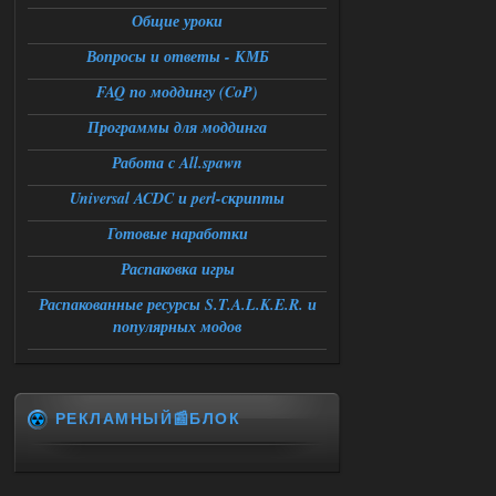
06.08.2026
Ответить ➤
Общие уроки
Вопросы и ответы - КМБ
Спавнер + Правки + Античит - Dead
City Final
FAQ по моддингу (CoP)
Stalker-Mods-Clan-su
09:53
Программы для моддинга
Работа с All.spawn
Доступно только для пользователей
Universal ACDC и perl-скрипты
06.08.2026
Ответить ➤
Готовые наработки
Спавнер + Правки + Античит - Dead
Распаковка игры
City Final
Распакованные ресурсы S.T.A.L.K.E.R. и
популярных модов
Michman1970
09:16
Что то не работает спавнер,
все устанавливал по
мануалу......
РЕКЛАМНЫЙ📰БЛОК
06.08.2026
Ответить ➤
Игра для сталкера 21-очко