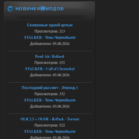
ruslanpyrusov
23:13
НОВИНКИ🆕МОДОВ
как изменить макс сумму
ставки в файлах чтобы
ставить больше 1 к
Скованные одной цепью
Просмотров: 213
05.08.2026
Ответить ➤
STALKER - Тень Чернобыля
Добавлено: 05.08.2026
Тайна Зоны - Remaster 2026
Stalker-Mods-Clan-su
21:33
Dead Air: Refined
Просмотров: 152
Доступно только для пользователей
STALKER - Call of Chernobyl
Добавлено: 05.08.2026
05.08.2026
Ответить ➤
Последний рассвет - Эпизод 1
Просмотров: 332
Тайна Зоны - Remaster 2026
STALKER - Тень Чернобыля
AndreySA
21:28
Добавлено: 03.08.2026
патч я установил после
установки мода, да, ладно,
OLR 2.5 + OGSR - RePack - Torrent
наверное вы правы придется ожидать
Просмотров: 522
чудо))
STALKER - Тень Чернобыля
05.08.2026
Ответить ➤
Добавлено: 02.08.2026