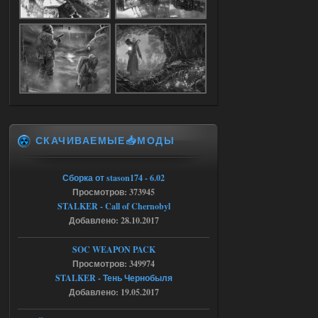
04.08.2026
Ответить ➤
Объединенный Пак 2 + OGSR +
STCoP WP 3.4
Stalker-Mods-Clan-su
17:19
Доступно только для пользователей
СКАЧИВАЕМЫЕ📥МОДЫ
04.08.2026
Ответить ➤
Объединенный Пак 2 + OGSR +
Сборка от stason174 - 6.02
Просмотров: 373945
STCoP WP 3.4
STALKER - Call of Chernobyl
Stalker-Mods-Clan-su
17:08
Добавлено: 28.10.2017
Доступно только для пользователей
SOC WEAPON PACK
Просмотров: 349974
STALKER - Тень Чернобыля
04.08.2026
Ответить ➤
Добавлено: 19.05.2017
Объединенный Пак 2 + OGSR +