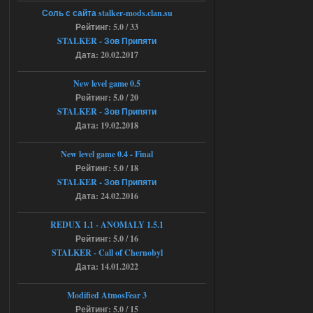
04.08.2026
Ответить ➤
Соль с сайта stalker-mods.clan.su
Рейтинг: 5.0 / 33
Объединенный Пак 2 + OGSR +
STALKER - Зов Припяти
Дата: 20.02.2017
STCoP WP 3.4
andreyforest1993
08:24
New level game 0.5
там есть опция расшириные
Рейтинг: 5.0 / 20
анимации нпс, я поставил
STALKER - Зов Припяти
галочку но толку ноль, ни каких
Дата: 19.02.2018
анимаций нет, может это что-то другое,
не известно, больше нет ни каких таких
кнопок по поводу анимаций
New level game 0.4 - Final
04.08.2026
Ответить ➤
Рейтинг: 5.0 / 18
STALKER - Зов Припяти
Последний рассвет - Эпизод 1
Дата: 24.02.2016
Stalker-Mods-Clan-su
22:29
REDUX 1.1​​​​​​​ - ANOMALY 1.5.1
Рейтинг: 5.0 / 16
Доступно только для пользователей
STALKER - Call of Chernobyl
Дата: 14.01.2022
03.08.2026
Ответить ➤
Modified AtmosFear 3
Объединенный Пак 2 + OGSR +
Рейтинг: 5.0 / 15