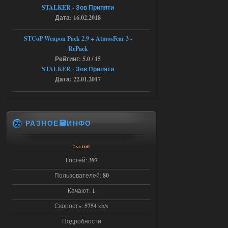
STCoP WP 3.4
STALKER - Зов Припяти
Дата: 16.02.2018
Stalker-Mods-Clan-su
22:27
STCoP Weapon Pack 2.9 + AtmosFear 3 -
Доступно только для пользователей
RePack
Рейтинг: 5.0 / 15
STALKER - Зов Припяти
03.08.2026
Ответить ➤
Дата: 22.01.2017
Объединенный Пак 2 + OGSR +
STCoP WP 3.4
andreyforest1993
21:22
РАЗНОЕ🗃️ИНФО
Здравствуйте, почему не
Анимаций открытия рюкзака и
использования предметов как в
трелере?
Гостей:
397
03.08.2026
Ответить ➤
Пользователей:
80
ANOMALY ※ MEDIUM 7.0
Качают:
1
Stalker-Mods-Clan-su
Скорость:
5754
kb/s
19:14
Подробности
Доступно только для пользователей