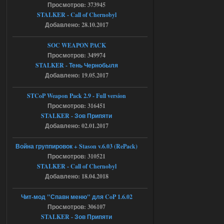
chernobyl\gamedata\scripts\xr_camper.sc
Просмотров: 373945
ript:510: attempt to index local 'manager'
STALKER - Call of Chernobyl
(a nil value)
Добавлено: 28.10.2017
Вылет после захода в Припять.
05.08.2026
Ответить ➤
SOC WEAPON PACK
Просмотров: 349974
Скованные одной цепью
STALKER - Тень Чернобыля
Добавлено: 19.05.2017
r4908778
18:37
с избавлением от баласта,
доходяга.
STCoP Weapon Pack 2.9 - Full version
Просмотров: 316451
STALKER - Зов Припяти
05.08.2026
Ответить ➤
Добавлено: 02.01.2017
Путь во мгле + GUNSLINGER mod
Война группировок + Stason v.6.03 (RePack)
Просмотров: 310521
Stalker-Mods-Clan-su
16:57
STALKER - Call of Chernobyl
Добавлено: 18.04.2018
Доступно только для пользователей
Чит-мод "Спавн меню" для CoP 1.6.02
05.08.2026
Ответить ➤
Просмотров: 306107
STALKER - Зов Припяти
Путь во мгле + GUNSLINGER mod