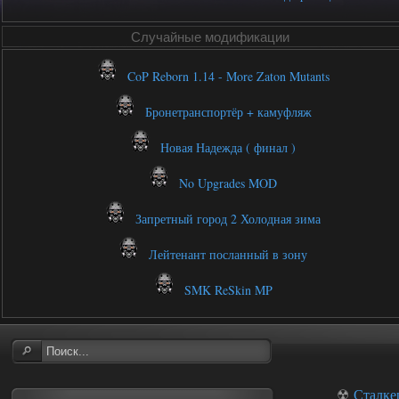
Случайные модификации
CoP Reborn 1.14 - More Zaton Mutants
Бронетранспортёр + камуфляж
Новая Надежда ( финал )
No Upgrades MOD
Запретный город 2 Холодная зима
Лейтенант посланный в зону
SMK ReSkin MP
☢
Сталке