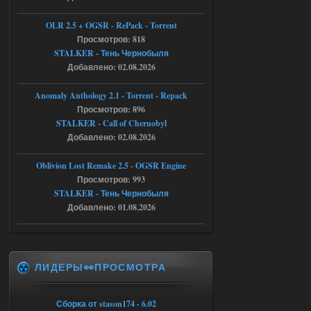
Тайна Зоны - Remaster 2026
OLR 2.5 + OGSR - RePack - Torrent
Stalker-Mods-Clan-su
21:33
Просмотров: 818
STALKER - Тень Чернобыля
Добавлено: 02.08.2026
Доступно только для пользователей
Anomaly Anthology 2.1 - Torrent - Repack
05.08.2026
Ответить ➤
Просмотров: 896
STALKER - Call of Chernobyl
Тайна Зоны - Remaster 2026
Добавлено: 02.08.2026
AndreySA
21:28
Oblivion Lost Remake 2.5 - OGSR Engine
патч я установил после
установки мода, да, ладно,
Просмотров: 993
наверное вы правы придется ожидать
STALKER - Тень Чернобыля
чудо))
Добавлено: 01.08.2026
05.08.2026
Ответить ➤
Тайна Зоны - Remaster 2026
ЛИДЕРЫ👀ПРОСМОТРА
Stalker-Mods-Clan-su
20:50
Доступно только для пользователей
Сборка от stason174 - 6.02