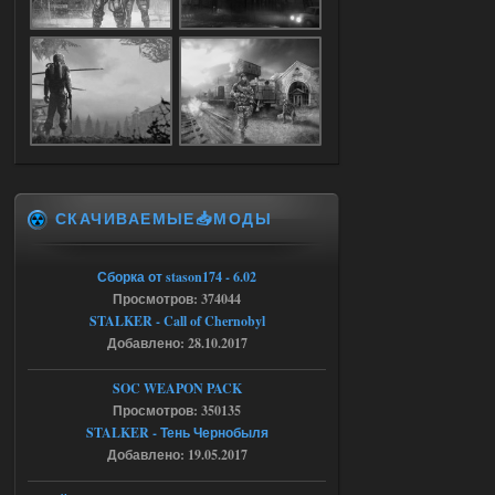
Dead Air: Refined
Stalker-Mods-Clan-su
09:03
Доступно только для пользователей
05.08.2026
Ответить ➤
СКАЧИВАЕМЫЕ📥МОДЫ
Объединенный Пак 2 + OGSR +
STCoP WP 3.4
Сборка от stason174 - 6.02
Stalker-Mods-Clan-su
17:25
Просмотров: 374044
STALKER - Call of Chernobyl
Доступно только для пользователей
Добавлено: 28.10.2017
04.08.2026
Ответить ➤
SOC WEAPON PACK
Просмотров: 350135
Объединенный Пак 2 + OGSR +
STALKER - Тень Чернобыля
STCoP WP 3.4
Добавлено: 19.05.2017
Stalker-Mods-Clan-su
17:19