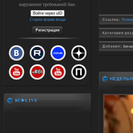
нарушение требований бан.
Войти через uID
Старая форма входа
Ссылка:
Полная
Регистрация
Категория ра
Добавил:
ferr-u
НЕДЕЛЬ
RU▶️LIVE