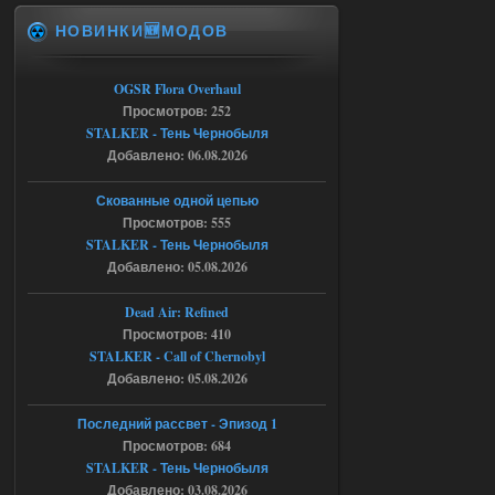
НОВИНКИ🆕МОДОВ
Доступно только для пользователей
06.08.2026
Ответить ➤
OGSR Flora Overhaul
Просмотров: 252
Спавнер + Правки + Античит - Dead
STALKER - Тень Чернобыля
Добавлено: 06.08.2026
City Final
Michman1970
09:16
Скованные одной цепью
Что то не работает спавнер,
Просмотров: 555
все устанавливал по
STALKER - Тень Чернобыля
мануалу......
Добавлено: 05.08.2026
06.08.2026
Ответить ➤
Dead Air: Refined
Просмотров: 410
Игра для сталкера 21-очко
STALKER - Call of Chernobyl
ruslanpyrusov
23:13
Добавлено: 05.08.2026
как изменить макс сумму
ставки в файлах чтобы
Последний рассвет - Эпизод 1
ставить больше 1 к
Просмотров: 684
STALKER - Тень Чернобыля
05.08.2026
Ответить ➤
Добавлено: 03.08.2026