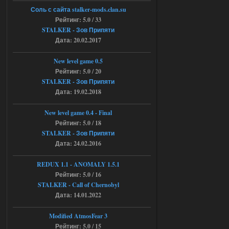
Объединенный Пак 2 + OGSR +
Соль с сайта stalker-mods.clan.su
STCoP WP 3.4
Рейтинг: 5.0 / 33
STALKER - Зов Припяти
andreyforest1993
15:00
Дата: 20.02.2017
https://rutube.ru/video/50be34
6a53045b746b6f2d80812029a
3/?r=plemwd
New level game 0.5
Рейтинг: 5.0 / 20
04.08.2026
Ответить ➤
STALKER - Зов Припяти
Дата: 19.02.2018
Объединенный Пак 2 + OGSR +
STCoP WP 3.4
New level game 0.4 - Final
Рейтинг: 5.0 / 18
Stalker-Mods-Clan-su
11:30
STALKER - Зов Припяти
Дата: 24.02.2016
Доступно только для пользователей
REDUX 1.1​​​​​​​ - ANOMALY 1.5.1
Рейтинг: 5.0 / 16
04.08.2026
Ответить ➤
STALKER - Call of Chernobyl
Объединенный Пак 2 + OGSR +
Дата: 14.01.2022
STCoP WP 3.4
Modified AtmosFear 3
andreyforest1993
08:24
Рейтинг: 5.0 / 15