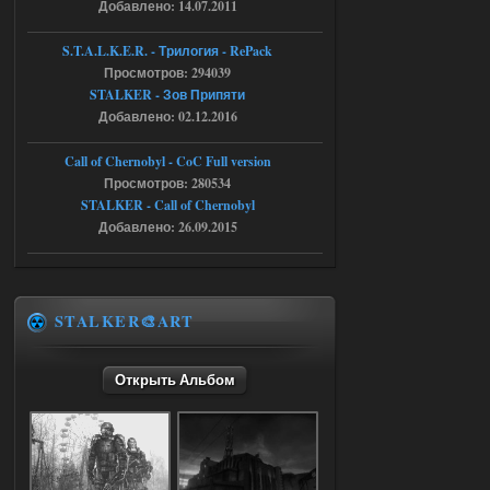
Добавлено: 14.07.2011
r4908778
18:37
S.T.A.L.K.E.R. - Трилогия - RePack
с избавлением от баласта,
Просмотров: 294039
доходяга.
STALKER - Зов Припяти
Добавлено: 02.12.2016
05.08.2026
Ответить ➤
Call of Chernobyl - CoC Full version
Путь во мгле + GUNSLINGER mod
Просмотров: 280534
STALKER - Call of Chernobyl
Stalker-Mods-Clan-su
16:57
Добавлено: 26.09.2015
Доступно только для пользователей
05.08.2026
Ответить ➤
STALKER🎨ART
Путь во мгле + GUNSLINGER mod
Открыть Альбом
stalker673920
16:09
где пароль?
05.08.2026
Ответить ➤