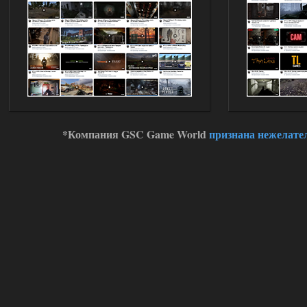
Stalker-Mods-Clan-su
11:00
Глобальный патч от
31.07.2026.
Устанавливать только
поверх финальной версии все в одном
(Standalone Final) от 29.12.2025!
Доступно только для пользователей
03.08.2026
Ответить ➤
*Компания GSC Game World
признана нежелате
ANOMALY ※ MEDIUM 7.0
Dvoeshnik
21:30
Хорошая сборка, графон и
детали на высоте не так
мрачно как в других сборках, дождь
барабанит по металу это нечто. Люблю
хардкор по типу Dead Air но здесь он
компромисный не такой жесткий.
Стартовый набор удивил на харде и
выживании такой комбез крутой не
удержался взял его и ножичек. Забавно
получилось, благо тайники спасают.
Поигрался пока немного но уже оч
нравится как то так!