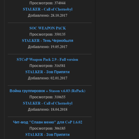
Просмотров: 374044
05.08.2026
Ответить ➤
STALKER - Call of Chernobyl
Добавлено: 28.10.2017
Тайна Зоны - Remaster 2026
SOC WEAPON PACK
AndreySA
20:25
Просмотров: 350135
[05.08.26
STALKER - Тень Чернобыля
20:23:10.934] [17468]
Добавлено: 19.05.2017
FATAL ERROR
[error]Expression : FATAL ERROR
STCoP Weapon Pack 2.9 - Full version
[error]Function :
CScriptEngine::lua_pcall_failed
Просмотров: 316581
[error]File : D:\a\OGSR-
STALKER - Зов Припяти
Engine\OGSR-
Engine\ogsr_engine\COMMON_AI\scrip
Добавлено: 02.01.2017
t_engine.cpp
[error]Line : 75
Война группировок + Stason v.6.03 (RePack)
[error]Description :
[CScriptEngine::lua_pcall_failed]: ... -
Просмотров: 310655
shadow of
STALKER - Call of Chernobyl
chernobyl\gamedata\scripts\xr_camper.sc
ript:510: attempt to index local 'manager'
Добавлено: 18.04.2018
(a nil value)
Вылет после захода в Припять.
Чит-мод "Спавн меню" для CoP 1.6.02
05.08.2026
Ответить ➤
Просмотров: 306185
STALKER - Зов Припяти
Скованные одной цепью