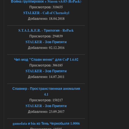
Война группировок + Stason v.6.03 (RePack)
Просмотров: 310655
Доступно только для пользователей
STALKER - Call of Chernobyl
Добавлено: 18.04.2018
04.08.2026
Ответить ➤
S.T.A.L.K.E.R. - Трилогия - RePack
Просмотров: 294039
Объединенный Пак 2 + OGSR +
STALKER - Зов Припяти
STCoP WP 3.4
Добавлено: 02.12.2016
Stalker-Mods-Clan-su
17:08
Чит-мод "Спавн меню" для CoP 1.6.02
Просмотров: 306185
Доступно только для пользователей
STALKER - Зов Припяти
Добавлено: 14.07.2011
04.08.2026
Ответить ➤
Спавнер - Пространственная аномалия
Объединенный Пак 2 + OGSR +
4.1
STCoP WP 3.4
Просмотров: 150217
STALKER - Зов Припяти
Stalker-Mods-Clan-su
16:48
Добавлено: 23.09.2017
Доступно только для пользователей
gamedata и bin из Тень Чернобыля 1.0006