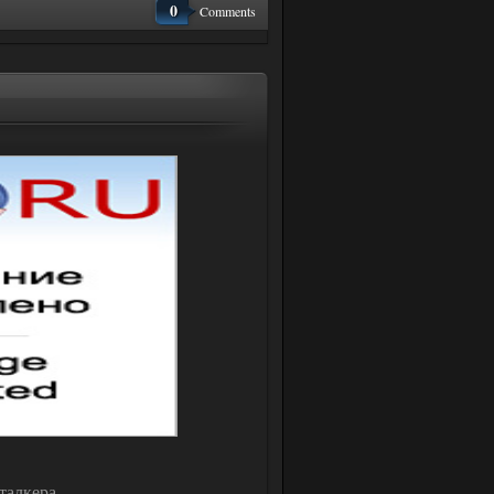
0
Comments
талкера