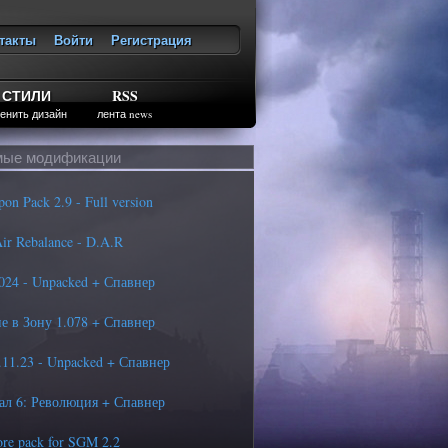
такты
Войти
Регистрация
ход
СТИЛИ
RSS
енить дизайн
лента news
ые модификации
n Pack 2.9 - Full version
r Rebalance - D.A.R
4 - Unpacked + Спавнер
 в Зону 1.078 + Спавнер
11.23 - Unpacked + Спавнер
л 6: Революция + Спавнер
re pack for SGM 2.2