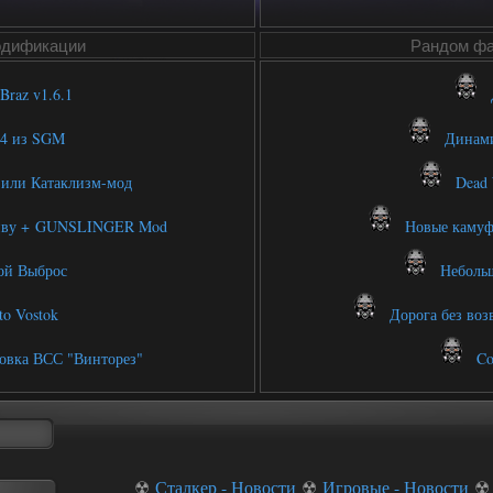
одификации
Рандом фа
raz v1.6.1
Д
4 из SGM
Динамич
ли Катаклизм-мод
Dead W
иву + GUNSLINGER Mod
Новые камуф
й Выброс
Небольш
o Vostok
Дорога без возв
овка ВСС "Винторез"
Col
☢
Сталкер - Новости
☢
Игровые - Новости