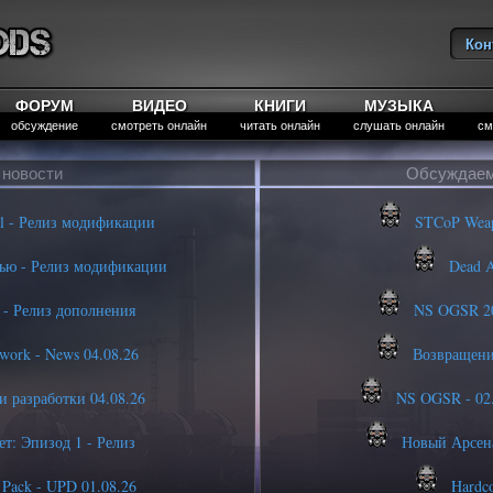
Кон
Вы
ФОРУМ
ВИДЕО
КНИГИ
МУЗЫКА
обсуждение
смотреть онлайн
читать онлайн
слушать онлайн
см
 новости
Обсуждаем
l - Релиз модификации
STCoP Weapo
ью - Релиз модификации
Dead Ai
d - Релиз дополнения
NS OGSR 202
work - News 04.08.26
Возвращение
 разработки 04.08.26
NS OGSR - 02.
т: Эпизод 1 - Релиз
Новый Арсена
Pack - UPD 01.08.26
Hardco