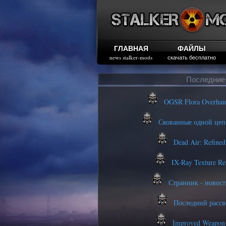
ГЛАВНАЯ
ФАЙЛЫ
news stalker-mods
скачать бесплатно
Последние
OGSR Flora Overhau
Скованные одной цеп
Dead Air: Refine
IX-Ray Texture Re
Странник - новости
Последний рассве
Improved Weapon 