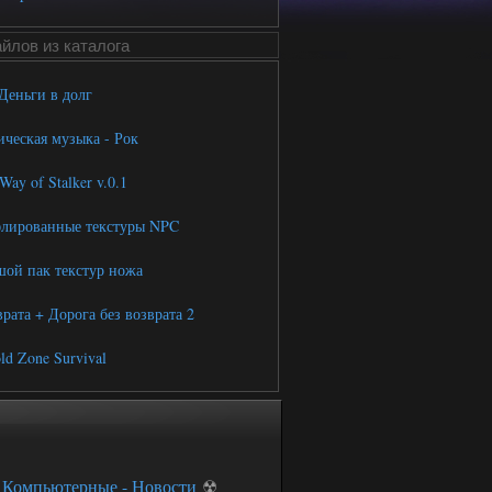
йлов из каталога
еньги в долг
еская музыка - Рок
ay of Stalker v.0.1
лированные текстуры NPC
ой пак текстур ножа
рата + Дорога без возврата 2
d Zone Survival
☢
Компьютерные - Новости
☢