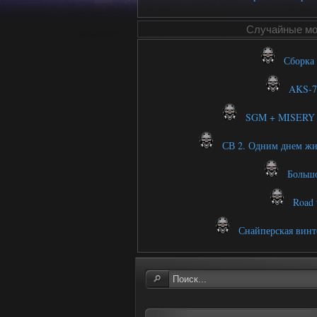
Случайные м
Сборка B
AKS-7
SGM + MISERY и
СВ 2. Одним днем ж
Большо
Road t
Снайперская винт