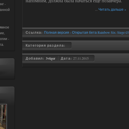
напомним, должна была начаться еще позавчера.
нг -
...
Читать дальше »
данной
ммное
Ссылка:
Полная версия - Открытая бета Rainbow Six: Siege 
ие,
огии -
та.
Категория раздела:
Добавил:
3vtiger
Дата:
27.11.2015