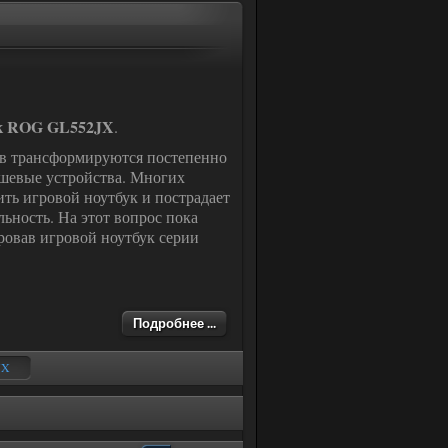
ук ROG GL552JX
.
тв трансформируются постепенно
дешевые устройства. Многих
ить игровой ноутбук и пострадает
льность. На этот вопрос пока
ровав игровой ноутбук серии
Подробнее ...
JX