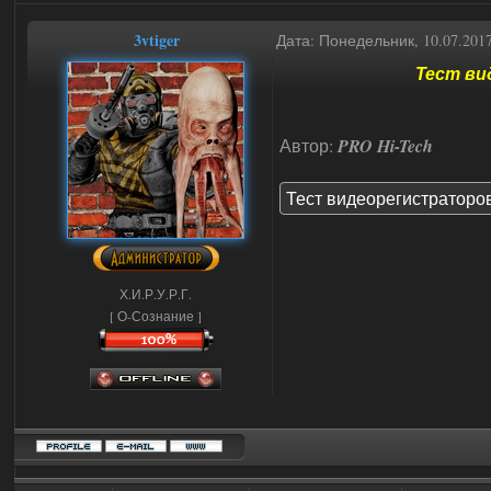
3vtiger
Дата: Понедельник, 10.07.201
Тест ви
Автор:
PRO Hi-Tech
Тест видеорегистраторо
Х.И.Р.У.Р.Г.
[ О-Сознание ]