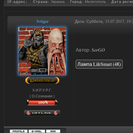
IP-адрес:
Страна:
Украина
Город:
Мелитополь
Дата реги
3vtiger
Дата: Суббота, 15.07.2017, 19
Автор:
SerGO
Лампа LifeSmart (4К)
Х.И.Р.У.Р.Г.
[ О-Сознание ]