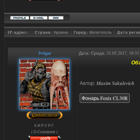
IP-адрес:
Страна:
Украина
Город:
Мелитополь
Дата реги
3vtiger
Дата: Среда, 31.05.2017, 18:3
Обз
Автор:
Maxim Sakulevich
Фонарь Fenix CL30R
Х.И.Р.У.Р.Г.
[ О-Сознание ]