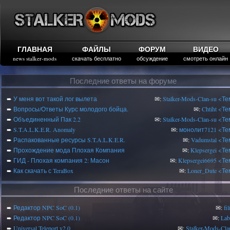
ГЛАВНАЯ
ФАЙЛЫ
ФОРУМ
ВИДЕО
news stalker-mods
скачать бесплатно
обсуждение
смотреть онлайн
Последние ответы на форуме
➨
У меня вот такой лог вылета
✉:
Stalker-Mods-Clan-su
<Те
➨
Вопросы/Ответы Курс молодого бойца.
✉:
Chtiht
<Те
➨
Объединенный Пак 2.2
✉:
Stalker-Mods-Clan-su
<Те
➨
S.T.A.L.K.E.R. Anomaly
✉:
монолит7121
<Те
➨
Распакованные ресурсы S.T.A.L.K.E.R.
✉:
Vadumstal
<Те
➨
Прохождение мода Плохая Компания
✉:
Klepsergei
<Те
➨
ГИД - Плохая компания 2: Масон
✉:
Klepsergei6695
<Те
➨
Как скачать с TeraBox
✉:
Loner_Dute
<Те
Последние ответы на сайте
➨
Редактор NPC SoC (0.1)
✉:
fi
➨
Редактор NPC SoC (0.1)
✉:
Lab
➨
Universal Teleport v2.0
✉:
Stalker-Mods-Cla