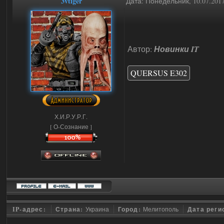
3vtiger
Дата: Понедельник, 10.07.201
Автор:
Новинки IT
QUERSUS E302
Х.И.Р.У.Р.Г.
[ О-Сознание ]
IP-адрес:
Страна:
Украина
Город:
Мелитополь
Дата реги