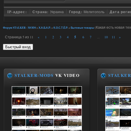
IP-адрес:
Страна:
Украина
Город:
Мелитополь
Дата реги
(Какая есть новая те
Форум STALKER - MODS
»
Х.А.Б.А.Р.
»
К.О.С.Т.Ё.Р.
»
Бытовые товары
Страница
5
из
11
5
«
1
2
3
4
6
7
10
11
»
…
STALKER-MODS
VK VIDEO
STALKER