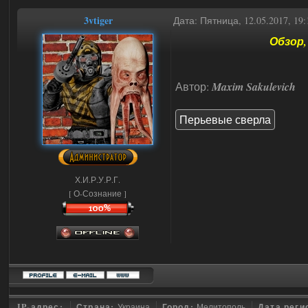
3vtiger
Дата: Пятница, 12.05.2017, 1
Обзор,
Автор:
Maxim Sakulevich
Перьевые сверла
Х.И.Р.У.Р.Г.
[ О-Сознание ]
IP-адрес:
Страна:
Украина
Город:
Мелитополь
Дата реги