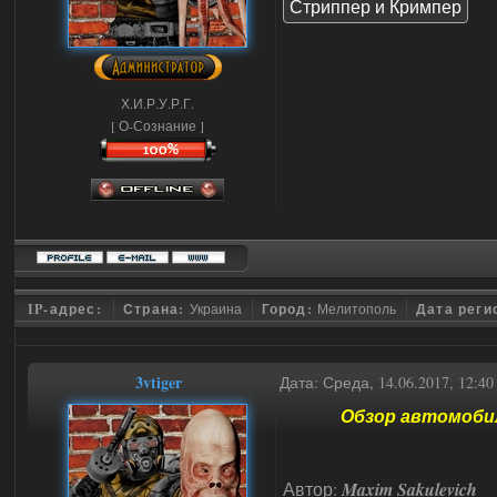
Стриппер и Кримпер
Х.И.Р.У.Р.Г.
[ О-Сознание ]
IP-адрес:
Страна:
Украина
Город:
Мелитополь
Дата реги
3vtiger
Дата: Среда, 14.06.2017, 12:4
Обзор автомобильн
Автор:
Maxim Sakulevich