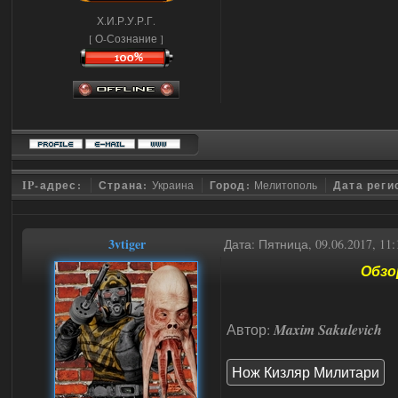
Х.И.Р.У.Р.Г.
[ О-Сознание ]
IP-адрес:
Страна:
Украина
Город:
Мелитополь
Дата реги
3vtiger
Дата: Пятница, 09.06.2017, 1
Обзо
Автор:
Maxim Sakulevich
Нож Кизляр Милитари