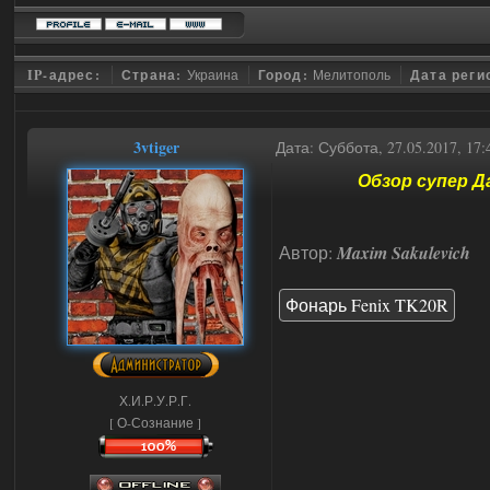
IP-адрес:
Страна:
Украина
Город:
Мелитополь
Дата реги
3vtiger
Дата: Суббота, 27.05.2017, 17
Обзор супер Д
Автор:
Maxim Sakulevich
Фонарь Fenix TK20R
Х.И.Р.У.Р.Г.
[ О-Сознание ]