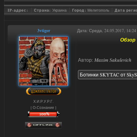
IP-адрес:
Страна:
Украина
Город:
Мелитополь
Дата реги
3vtiger
Дата: Среда, 24.05.2017, 14:2
Обзор 
Автор:
Maxim Sakulevich
Ботинки SKYTAC от SkyS
Х.И.Р.У.Р.Г.
[ О-Сознание ]