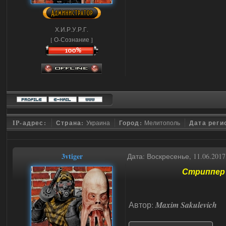
Х.И.Р.У.Р.Г.
[ О-Сознание ]
IP-адрес:
Страна:
Украина
Город:
Мелитополь
Дата реги
3vtiger
Дата: Воскресенье, 11.06.201
Стриппер 
Автор:
Maxim Sakulevich