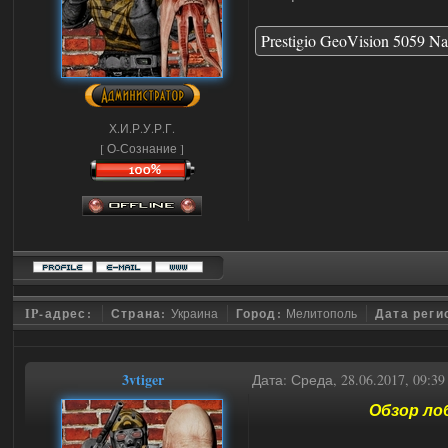
Prestigio GeoVision 5059 Na
Х.И.Р.У.Р.Г.
[ О-Сознание ]
IP-адрес:
Страна:
Украина
Город:
Мелитополь
Дата реги
3vtiger
Дата: Среда, 28.06.2017, 09:3
Обзор ло