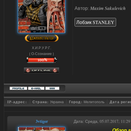
Автор:
Maxim Sakulevich
Лобзик STANLEY
Х.И.Р.У.Р.Г.
[ О-Сознание ]
IP-адрес:
Страна:
Украина
Город:
Мелитополь
Дата реги
3vtiger
Дата: Среда, 05.07.2017, 11:2
Обзор а