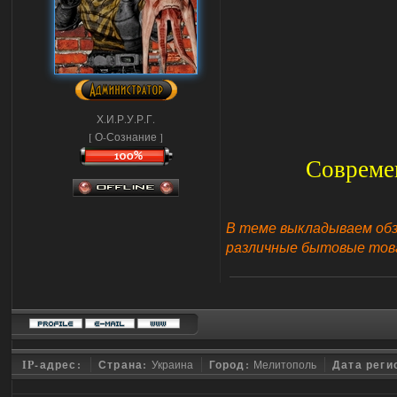
Х.И.Р.У.Р.Г.
[ О-Сознание ]
Современ
В теме выкладываем обз
различные бытовые тов
IP-адрес:
Страна:
Украина
Город:
Мелитополь
Дата реги