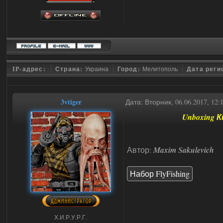
IP-адрес:
Страна:
Украина
Город:
Мелитополь
Дата реги
3vtiger
Дата: Вторник, 06.06.2017, 12
Unboxing 
Автор:
Maxim Sakulevich
Набор FlyFishing
Х.И.Р.У.Р.Г.