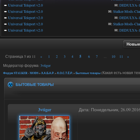
➨
Universal Teleport v2.0
✉:
DEDULYA-1
➨
Universal Teleport v2.0
✉:
Stalker-Mods-Cla
➨
Universal Teleport v2.0
✉:
DEDULYA-1
➨
Universal Teleport v2.0
✉:
Stalker-Mods-Cla
➨
Universal Teleport v2.0
✉:
DEDULYA-1
Новые
Страница
5
из
11
5
«
1
2
3
4
6
7
10
11
»
…
Модератор форума:
3vtiger
(Какая есть новая те
Форум STALKER - MODS
»
Х.А.Б.А.Р.
»
К.О.С.Т.Ё.Р.
»
Бытовые товары
БЫТОВЫЕ ТОВАРЫ
3vtiger
Дата: Понедельник, 26.09.201