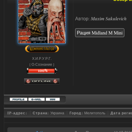
Автор:
Maxim Sakulevich
Рация Midland M Mini
Х.И.Р.У.Р.Г.
[ О-Сознание ]
IP-адрес:
Страна:
Украина
Город:
Мелитополь
Дата реги