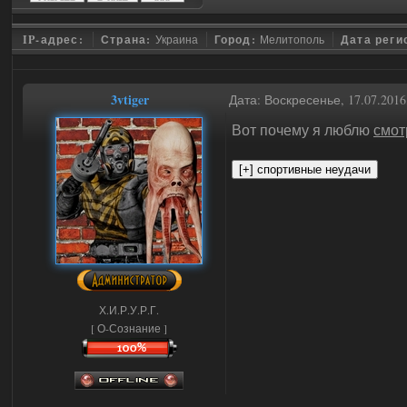
IP-адрес:
Страна:
Украина
Город:
Мелитополь
Дата реги
3vtiger
Дата: Воскресенье, 17.07.201
Вот почему я люблю
смот
Х.И.Р.У.Р.Г.
[ О-Сознание ]