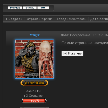
IP-адрес:
Страна:
Украина
Город:
Мелитополь
Дата реги
3vtiger
Дата: Воскресенье, 17.07.201
Самые странные находки
Х.И.Р.У.Р.Г.
[ О-Сознание ]