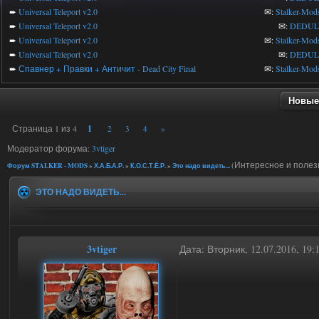
➨
Universal Teleport v2.0
✉:
Stalker-Mod
➨
Universal Teleport v2.0
✉:
DEDUL
➨
Universal Teleport v2.0
✉:
Stalker-Mod
➨
Universal Teleport v2.0
✉:
DEDUL
➨
Спавнер + Правки + Античит - Dead City Final
✉:
Stalker-Mod
Новые
Страница
1
из
4
1
2
3
4
»
Модератор форума:
3vtiger
(Интересное и полез
Форум STALKER - MODS
»
Х.А.Б.А.Р.
»
К.О.С.Т.Ё.Р.
»
Это надо видеть...
ЭТО НАДО ВИДЕТЬ...
3vtiger
Дата: Вторник, 12.07.2016, 19