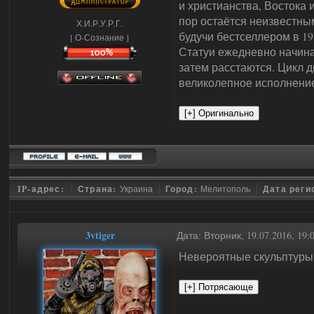
и христианства, Востока 
пор остаётся неизвестным
Х.И.Р.У.Р.Г.
будучи бестселлером в 193
[ О-Сознание ]
Статуи ежедневно начинаю
затем расстаются. Цикл д
великолепное исполнени
IP-адрес:
Страна:
Украина
Город:
Мелитополь
Дата реги
3vtiger
Дата: Вторник, 19.07.2016, 19
Невероятные скульптуры 