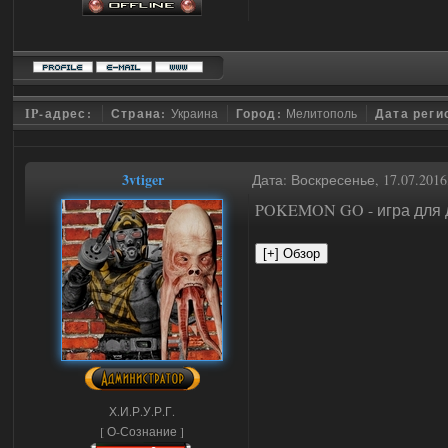
IP-адрес:
Страна:
Украина
Город:
Мелитополь
Дата реги
3vtiger
Дата: Воскресенье, 17.07.201
POKEMON GO - игра для д
Х.И.Р.У.Р.Г.
[ О-Сознание ]