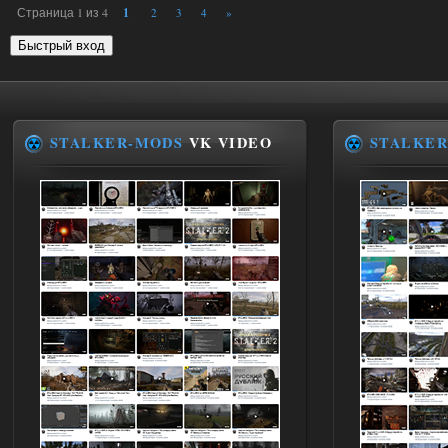
Страница
1
из
4
1
2
3
4
»
STALKER-MODS
VK VIDEO
STALKER