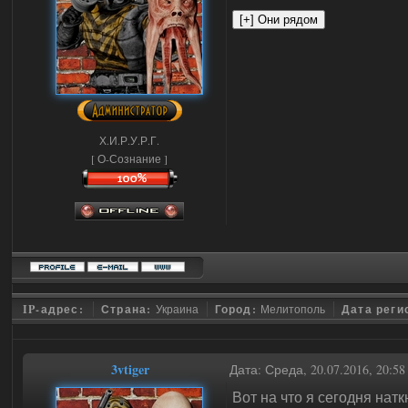
Х.И.Р.У.Р.Г.
[ О-Сознание ]
IP-адрес:
Страна:
Украина
Город:
Мелитополь
Дата реги
3vtiger
Дата: Среда, 20.07.2016, 20:5
Вот на что я сегодня натк