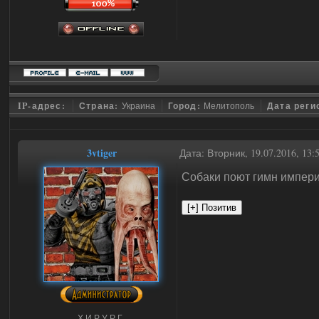
IP-адрес:
Страна:
Украина
Город:
Мелитополь
Дата реги
3vtiger
Дата: Вторник, 19.07.2016, 13
Собаки поют гимн импер
Х.И.Р.У.Р.Г.