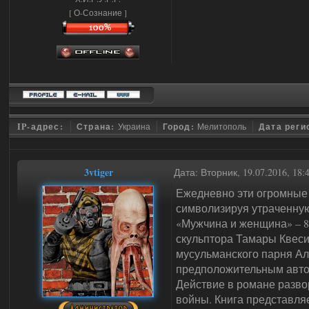
[ О-Сознание ]
IP-адрес:
Страна:
Украина
Город:
Мелитополь
Дата реги
3vtiger
Дата: Вторник, 19.07.2016, 18
Ежедневно эти огромные 
символизируя утраченну
«Мужчина и женщина» – 8
скульптора Тамары Квеси
мусульманского парня Ал
предположительным автор
Действие в романе разво
войны. Книга представля