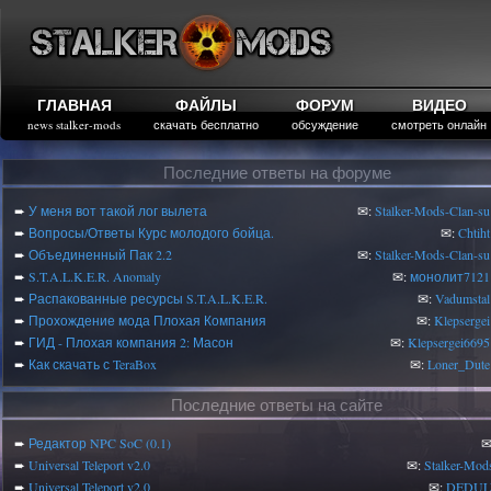
ГЛАВНАЯ
ФАЙЛЫ
ФОРУМ
ВИДЕО
news stalker-mods
скачать бесплатно
обсуждение
смотреть онлайн
Последние ответы на форуме
➨
У меня вот такой лог вылета
✉:
Stalker-Mods-Clan-su
➨
Вопросы/Ответы Курс молодого бойца.
✉:
Chtiht
➨
Объединенный Пак 2.2
✉:
Stalker-Mods-Clan-su
➨
S.T.A.L.K.E.R. Anomaly
✉:
монолит7121
➨
Распакованные ресурсы S.T.A.L.K.E.R.
✉:
Vadumstal
➨
Прохождение мода Плохая Компания
✉:
Klepsergei
➨
ГИД - Плохая компания 2: Масон
✉:
Klepsergei6695
➨
Как скачать с TeraBox
✉:
Loner_Dute
Последние ответы на сайте
➨
Редактор NPC SoC (0.1)
✉
➨
Universal Teleport v2.0
✉:
Stalker-Mod
➨
Universal Teleport v2.0
✉:
DEDUL