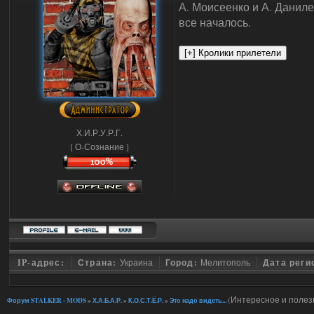
А. Моисеенко и А. Даниле
все началось.
Х.И.Р.У.Р.Г.
[ О-Сознание ]
IP-адрес:
Страна:
Украина
Город:
Мелитополь
Дата реги
(Интересное и полез
Форум STALKER - MODS
»
Х.А.Б.А.Р.
»
К.О.С.Т.Ё.Р.
»
Это надо видеть...