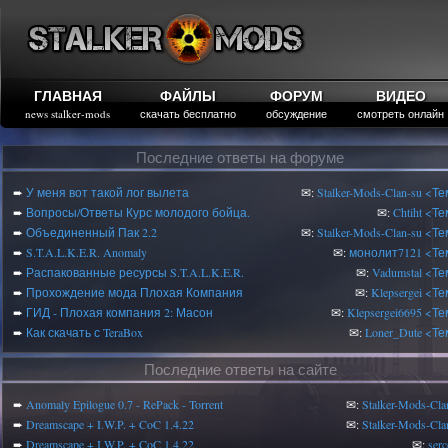
ГЛАВНАЯ
ФАЙЛЫ
ФОРУМ
ВИДЕО
news stalker-mods
скачать бесплатно
обсуждение
смотреть онлайн
Последние ответы на форуме
➨
У меня вот такой лог вылета
✉:
Stalker-Mods-Clan-su
<Те
➨
Вопросы/Ответы Курс молодого бойца.
✉:
Chtiht
<Те
➨
Объединенный Пак 2.2
✉:
Stalker-Mods-Clan-su
<Те
➨
S.T.A.L.K.E.R. Anomaly
✉:
монолит7121
<Те
➨
Распакованные ресурсы S.T.A.L.K.E.R.
✉:
Vadumstal
<Те
➨
Прохождение мода Плохая Компания
✉:
Klepsergei
<Те
➨
ГИД - Плохая компания 2: Масон
✉:
Klepsergei6695
<Те
➨
Как скачать с TeraBox
✉:
Loner_Dute
<Те
Последние ответы на сайте
➨
Anomaly Epilogue 0.7 - RePack - Torrent
✉:
Stalker-Mods-Cla
➨
Dreamscape + I.W.P. + CoC 1.4.22
✉:
Stalker-Mods-Cla
➨
Dreamscape + I.W.P. + CoC 1.4.22
✉:
serc