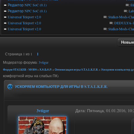
➨
Редактор NPC SoC (0.1)
✉:
fi
➨
Редактор NPC SoC (0.1)
✉:
Lab
➨
Universal Teleport v2.0
✉:
Stalker-Mods-Cla
➨
Universal Teleport v2.0
✉:
DEDULYA-1
➨
Universal Teleport v2.0
✉:
Stalker-Mods-Cla
Новые
Страница
1
из
1
1
Модератор форума:
3vtiger
Форум STALKER - MODS
»
Х.А.Б.А.Р.
»
Оптимизация игры S.T.A.L.K.E.R.
»
Ускоряем компьютер для 
комфортной игры на слабых ПК)
УСКОРЯЕМ КОМПЬЮТЕР ДЛЯ ИГРЫ В S.T.A.L.K.E.R.
3vtiger
Дата: Пятница, 01.01.2016, 1