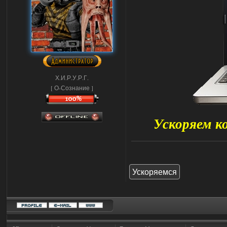
Х.И.Р.У.Р.Г.
[ О-Сознание ]
Ускоряем ко
Ускоряемся