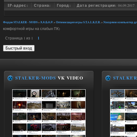
IP-адрес:
Страна:
Город:
Дата регистрации:
04.09.2017
Форум STALKER - MODS
»
Х.А.Б.А.Р.
»
Оптимизация игры S.T.A.L.K.E.R.
»
Ускоряем компьютер для 
комфортной игры на слабых ПК)
Страница
1
из
1
1
STALKER-MODS
VK VIDEO
STALKER