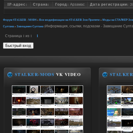
IP-адрес:
Страна:
Город:
Арзамас
Дата регистрации:
2
Форум STALKER - MODS
»
Все модификации на STALKER Зов Припяти
»
Моды на СТАЛКЕР Зов
(Информация, ссылки, подсказки - Завещание Султ
Султана
»
Завещание Султана
Страница
1
из
1
1
STALKER-MODS
VK VIDEO
STALKER