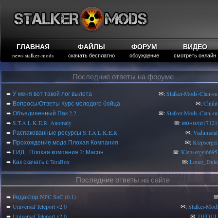
ГЛАВНАЯ
ФАЙЛЫ
ФОРУМ
ВИДЕО
news stalker-mods
скачать бесплатно
обсуждение
смотреть онлайн
Последние ответы на форуме
➨
У меня вот такой лог вылета
✉:
Stalker-Mods-Clan-su
➨
Вопросы/Ответы Курс молодого бойца.
✉:
Chtiht
➨
Объединенный Пак 2.2
✉:
Stalker-Mods-Clan-su
➨
S.T.A.L.K.E.R. Anomaly
✉:
монолит7121
➨
Распакованные ресурсы S.T.A.L.K.E.R.
✉:
Vadumstal
➨
Прохождение мода Плохая Компания
✉:
Klepsergei
➨
ГИД - Плохая компания 2: Масон
✉:
Klepsergei6695
➨
Как скачать с TeraBox
✉:
Loner_Dute
Последние ответы на сайте
➨
Редактор NPC SoC (0.1)
✉
➨
Universal Teleport v2.0
✉:
Stalker-Mod
➨
Universal Teleport v2.0
✉:
DEDUL