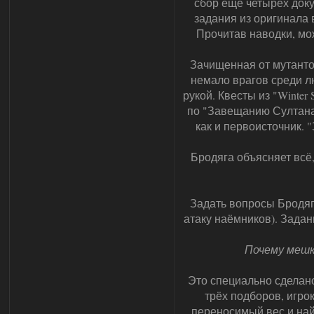
сбор ещё четырёх доку
задания из оригинала 
Прочитав наводки, мо
Зачищенная от мутанто
немало врагов среди л
рукой. Квесты из "Winter
по "Завещанию Султана".
как и первоисточник. 
Бродяга объясняет всё,
Задать вопросы Бродяг
атаку наёмников). Зада
Почему мешк
Это специально сделано
трёх подборов, игро
переносимый вес и най