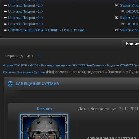
➨
Universal Teleport v2.0
✉:
Stalker-Mod
➨
Universal Teleport v2.0
✉:
DEDUL
➨
Universal Teleport v2.0
✉:
Stalker-Mod
➨
Universal Teleport v2.0
✉:
DEDUL
➨
Спавнер + Правки + Античит - Dead City Final
✉:
Stalker-Mod
Новые
Страница
1
из
1
1
Форум STALKER - MODS
»
Все модификации на STALKER Зов Припяти
»
Моды на СТАЛКЕР Зов
(Информация, ссылки, подсказки - Завещание Султ
Султана
»
Завещание Султана
ЗАВЕЩАНИЕ СУЛТАНА
ferr-um
Дата: Воскресенье, 21.11.202
Завещание Султана
-