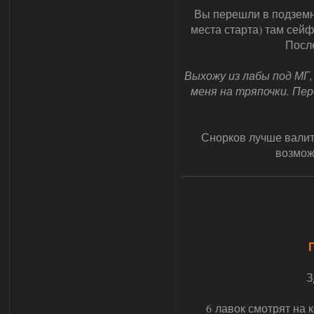
Вы перешли в подземн
места старта) там сейф
После
Выхожу из лабы под МГ,
меня на тряпочки. Пере
Снорков лучше валит
возмож
З
6 лавок смотрят на 