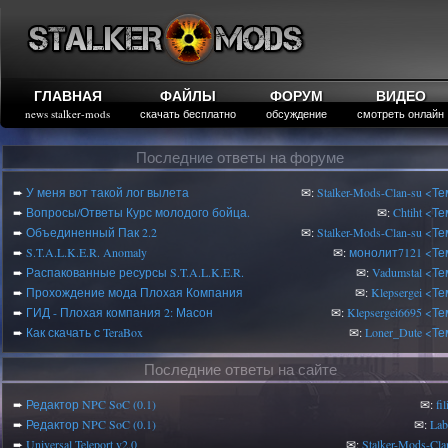
ГЛАВНАЯ
ФАЙЛЫ
ФОРУМ
ВИДЕО
news stalker-mods
скачать бесплатно
обсуждение
смотреть онлайн
Последние ответы на форуме
➨
У меня вот такой лог вылета
✉:
Stalker-Mods-Clan-su
<Те
➨
Вопросы/Ответы Курс молодого бойца.
✉:
Chtiht
<Те
➨
Объединенный Пак 2.2
✉:
Stalker-Mods-Clan-su
<Те
➨
S.T.A.L.K.E.R. Anomaly
✉:
монолит7121
<Те
➨
Распакованные ресурсы S.T.A.L.K.E.R.
✉:
Vadumstal
<Те
➨
Прохождение мода Плохая Компания
✉:
Klepsergei
<Те
➨
ГИД - Плохая компания 2: Масон
✉:
Klepsergei6695
<Те
➨
Как скачать с TeraBox
✉:
Loner_Dute
<Те
Последние ответы на сайте
➨
Редактор NPC SoC (0.1)
✉:
fi
➨
Редактор NPC SoC (0.1)
✉:
Lab
➨
Universal Teleport v2.0
✉:
Stalker-Mods-Cla