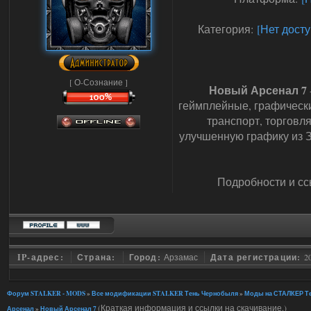
Категория:
[Нет досту
[ О-Сознание ]
Новый Арсенал 7
геймплейные, графически
транспорт, торговля
улучшенную графику из 
Подробности и сс
IP-адрес:
Страна:
Город:
Арзамас
Дата регистрации:
2
Форум STALKER - MODS
»
Все модификации STALKER Тень Чернобыля
»
Моды на СТАЛКЕР Те
(Краткая информация и ссылки на скачивание.)
Арсенал
»
Новый Арсенал 7