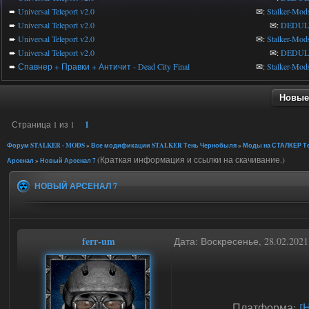
➨
Universal Teleport v2.0
✉:
Stalker-Mod
➨
Universal Teleport v2.0
✉:
DEDUL
➨
Universal Teleport v2.0
✉:
Stalker-Mod
➨
Universal Teleport v2.0
✉:
DEDUL
➨
Спавнер + Правки + Античит - Dead City Final
✉:
Stalker-Mod
Новые
Страница
1
из
1
1
Форум STALKER - MODS
»
Все модификации STALKER Тень Чернобыля
»
Моды на СТАЛКЕР Те
(Краткая информация и ссылки на скачивание.)
Арсенал
»
Новый Арсенал 7
НОВЫЙ АРСЕНАЛ 7
ferr-um
Дата: Воскресенье, 28.02.202
Платформа:
[