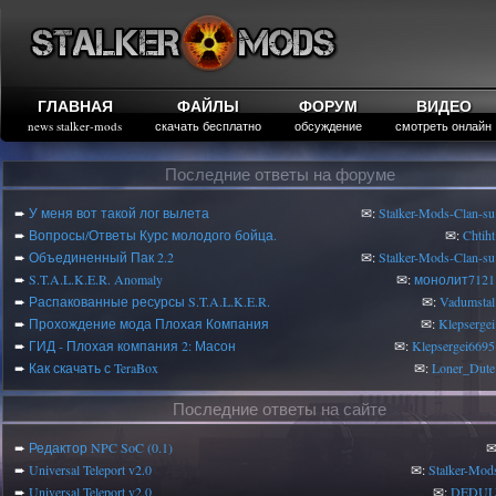
ГЛАВНАЯ
ФАЙЛЫ
ФОРУМ
ВИДЕО
news stalker-mods
скачать бесплатно
обсуждение
смотреть онлайн
Последние ответы на форуме
➨
У меня вот такой лог вылета
✉:
Stalker-Mods-Clan-su
➨
Вопросы/Ответы Курс молодого бойца.
✉:
Chtiht
➨
Объединенный Пак 2.2
✉:
Stalker-Mods-Clan-su
➨
S.T.A.L.K.E.R. Anomaly
✉:
монолит7121
➨
Распакованные ресурсы S.T.A.L.K.E.R.
✉:
Vadumstal
➨
Прохождение мода Плохая Компания
✉:
Klepsergei
➨
ГИД - Плохая компания 2: Масон
✉:
Klepsergei6695
➨
Как скачать с TeraBox
✉:
Loner_Dute
Последние ответы на сайте
➨
Редактор NPC SoC (0.1)
✉
➨
Universal Teleport v2.0
✉:
Stalker-Mod
➨
Universal Teleport v2.0
✉:
DEDUL