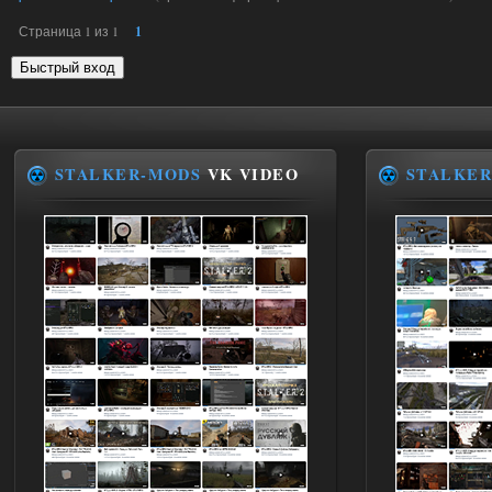
Страница
1
из
1
1
STALKER-MODS
VK VIDEO
STALKER