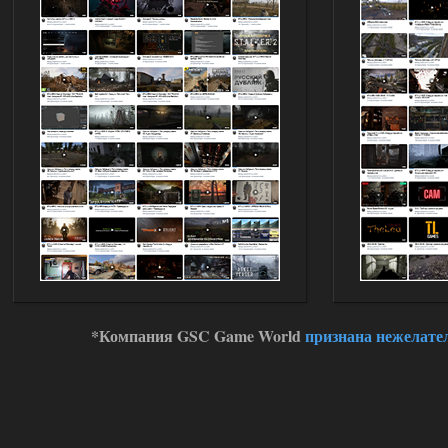
Доступно только для пользователей
03.08.2026
Ответить ➤
Improved Weapon Pack (I.W.P.) - UPD
30.12.25
Stalker-Mods-Clan-su
11:00
Глобальный патч от
31.07.2026.
Устанавливать только
поверх финальной версии все в одном
(Standalone Final) от 29.12.2025!
Доступно только для пользователей
03.08.2026
Ответить ➤
*Компания GSC Game World
признана нежелате
ANOMALY ※ MEDIUM 7.0
Dvoeshnik
21:30
Хорошая сборка, графон и
детали на высоте не так
мрачно как в других сборках, дождь