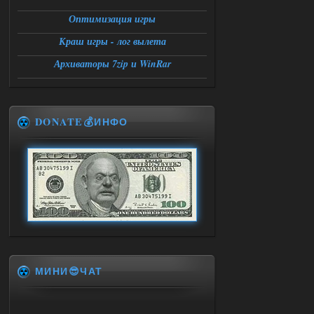
Оптимизация игры
Краш игры - лог вылета
Архиваторы 7zip и WinRar
DONATE💰ИНФО
МИНИ😎ЧАТ