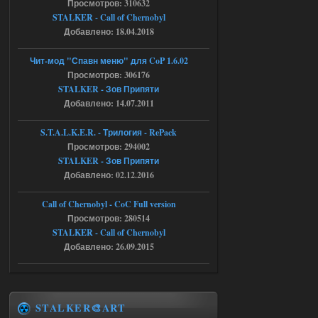
Просмотров: 310632
shadow of
STALKER - Call of Chernobyl
chernobyl\gamedata\scripts\xr_camper.sc
ript:510: attempt to index local 'manager'
Добавлено: 18.04.2018
(a nil value)
Вылет после захода в Припять.
Чит-мод "Спавн меню" для CoP 1.6.02
05.08.2026
Ответить ➤
Просмотров: 306176
STALKER - Зов Припяти
Скованные одной цепью
Добавлено: 14.07.2011
r4908778
18:37
S.T.A.L.K.E.R. - Трилогия - RePack
с избавлением от баласта,
Просмотров: 294002
доходяга.
STALKER - Зов Припяти
Добавлено: 02.12.2016
05.08.2026
Ответить ➤
Call of Chernobyl - CoC Full version
Путь во мгле + GUNSLINGER mod
Просмотров: 280514
STALKER - Call of Chernobyl
Stalker-Mods-Clan-su
16:57
Добавлено: 26.09.2015
Доступно только для пользователей
05.08.2026
Ответить ➤
STALKER🎨ART