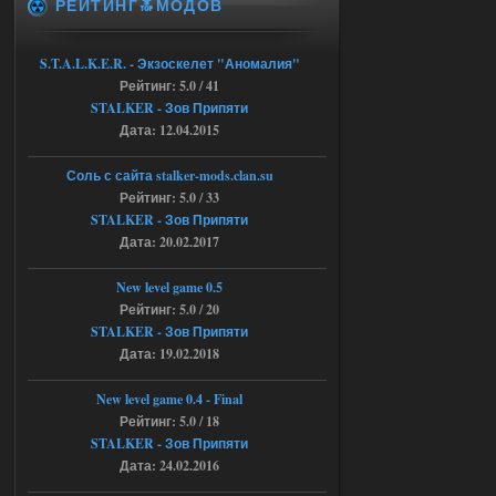
РЕЙТИНГ🔝МОДОВ
это и есть эта версия мода
Объединенный Пак 2 + OGSR
+ STCoP WP 3.4, только нет ни каких
S.T.A.L.K.E.R. - Экзоскелет "Аномалия"
анимаций курения и анимаций еды и
Рейтинг: 5.0 / 41
экзоча как в трелере
STALKER - Зов Припяти
04.08.2026
Ответить ➤
Дата: 12.04.2015
Объединенный Пак 2 + OGSR +
Соль с сайта stalker-mods.clan.su
STCoP WP 3.4
Рейтинг: 5.0 / 33
STALKER - Зов Припяти
andreyforest1993
15:00
Дата: 20.02.2017
https://rutube.ru/video/50be34
6a53045b746b6f2d80812029a
3/?r=plemwd
New level game 0.5
Рейтинг: 5.0 / 20
04.08.2026
Ответить ➤
STALKER - Зов Припяти
Дата: 19.02.2018
Объединенный Пак 2 + OGSR +
STCoP WP 3.4
New level game 0.4 - Final
Рейтинг: 5.0 / 18
Stalker-Mods-Clan-su
11:30
STALKER - Зов Припяти
Дата: 24.02.2016
Доступно только для пользователей