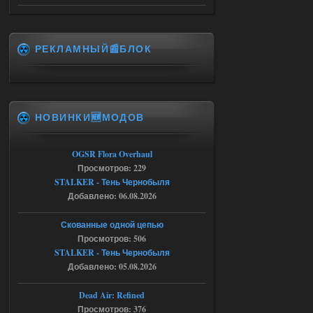
msg_box_kicked_by_server:picture
06.08.2026
Ответить ➤
РЕКЛАМНЫЙ📰БЛОК
Спавнер + Правки + Античит - Dead
City Final
Stalker-Mods-Clan-su
09:53
НОВИНКИ🆕МОДОВ
Доступно только для пользователей
06.08.2026
Ответить ➤
OGSR Flora Overhaul
Просмотров: 229
Спавнер + Правки + Античит - Dead
STALKER - Тень Чернобыля
Добавлено: 06.08.2026
City Final
Michman1970
09:16
Скованные одной цепью
Что то не работает спавнер,
Просмотров: 506
все устанавливал по
STALKER - Тень Чернобыля
мануалу......
Добавлено: 05.08.2026
06.08.2026
Ответить ➤
Dead Air: Refined
Просмотров: 376
Игра для сталкера 21-очко