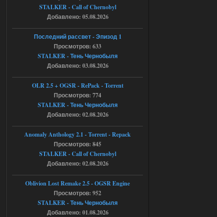
STALKER - Call of Chernobyl
ruslanpyrusov
23:13
Добавлено: 05.08.2026
как изменить макс сумму
ставки в файлах чтобы
Последний рассвет - Эпизод 1
ставить больше 1 к
Просмотров: 633
STALKER - Тень Чернобыля
05.08.2026
Ответить ➤
Добавлено: 03.08.2026
Тайна Зоны - Remaster 2026
OLR 2.5 + OGSR - RePack - Torrent
Stalker-Mods-Clan-su
21:33
Просмотров: 774
STALKER - Тень Чернобыля
Добавлено: 02.08.2026
Доступно только для пользователей
Anomaly Anthology 2.1 - Torrent - Repack
05.08.2026
Ответить ➤
Просмотров: 845
STALKER - Call of Chernobyl
Тайна Зоны - Remaster 2026
Добавлено: 02.08.2026
AndreySA
21:28
Oblivion Lost Remake 2.5 - OGSR Engine
патч я установил после
установки мода, да, ладно,
Просмотров: 952
наверное вы правы придется ожидать
STALKER - Тень Чернобыля
чудо))
Добавлено: 01.08.2026