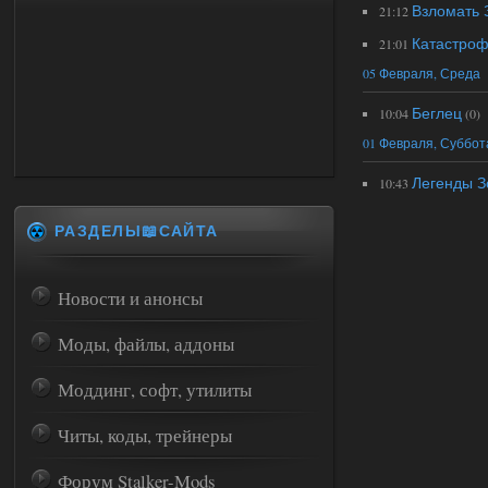
Взломать 
21:12
Катастро
21:01
05 Февраля, Среда
Беглец
10:04
(0)
01 Февраля, Суббот
Легенды З
10:43
РАЗДЕЛЫ📖САЙТА
Новости и анонсы
Моды, файлы, аддоны
Моддинг, софт, утилиты
Читы, коды, трейнеры
Форум Stalker-Mods