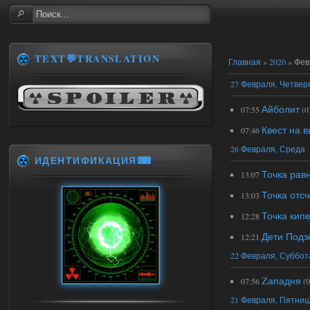
TEXT💬TRANSLATION
Главная
»
2020
»
Фев
27 Февраля, Четвер
Айболит
07:55
(0
Квест на 
07:46
26 Февраля, Среда
ИДЕНТИФИКАЦИЯ⌨
Точка рав
13:07
Точка отсч
13:03
Точка кип
12:28
Дети Под
12:21
22 Февраля, Суббот
Zападня
07:56
(0
21 Февраля, Пятниц