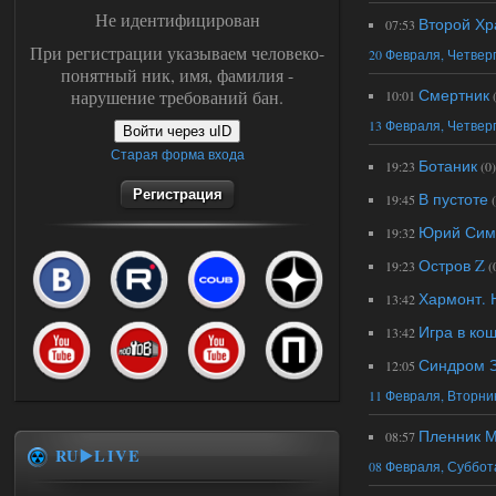
Не идентифицирован
Второй Хр
07:53
При регистрации указываем человеко-
20 Февраля, Четвер
понятный ник, имя, фамилия -
Смертник
нарушение требований бан.
10:01
13 Февраля, Четвер
Войти через uID
Старая форма входа
Ботаник
19:23
(0)
Регистрация
В пустоте
19:45
Юрий Симо
19:32
Остров Z
19:23
(
Хармонт. 
13:42
Игра в ко
13:42
Синдром 
12:05
11 Февраля, Вторни
Пленник 
08:57
RU▶️LIVE
08 Февраля, Суббот