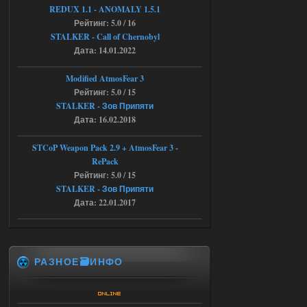
REDUX 1.1​​​​​​​ - ANOMALY 1.5.1
Рейтинг: 5.0 / 16
04.08.2026
Ответить ➤
STALKER - Call of Chernobyl
Объединенный Пак 2 + OGSR +
Дата: 14.01.2022
STCoP WP 3.4
Modified AtmosFear 3
andreyforest1993
08:24
Рейтинг: 5.0 / 15
STALKER - Зов Припяти
там есть опция расшириные
анимации нпс, я поставил
Дата: 16.02.2018
галочку но толку ноль, ни каких
анимаций нет, может это что-то другое,
не известно, больше нет ни каких таких
STCoP Weapon Pack 2.9 + AtmosFear 3 -
кнопок по поводу анимаций
RePack
04.08.2026
Ответить ➤
Рейтинг: 5.0 / 15
STALKER - Зов Припяти
Последний рассвет - Эпизод 1
Дата: 22.01.2017
Stalker-Mods-Clan-su
22:29
Доступно только для пользователей
РАЗНОЕ🗃️ИНФО
03.08.2026
Ответить ➤