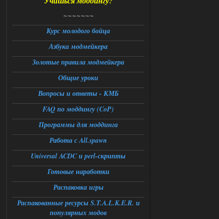
Учишься моддингу?
Universal Teleport v2.0
~~~~~~~
DEDULYA-1967
13:56
Курс молодого бойца
Азбука модмейкера
Доступно только для пользователей
Золотые правила модмейкера
06.08.2026
Ответить ➤
Общие уроки
Universal Teleport v2.0
Вопросы и ответы - КМБ
FAQ по моддингу (CoP)
Stalker-Mods-Clan-su
12:26
Программы для моддинга
Доступно только для пользователей
Работа с All.spawn
06.08.2026
Ответить ➤
Universal ACDC и perl-скрипты
Готовые наработки
Universal Teleport v2.0
Распаковка игры
DEDULYA-1967
12:21
Поставил на чистый сталкер
Распакованные ресурсы S.T.A.L.K.E.R. и
10006, сразу
популярных модов
вылет [error]Arguments :