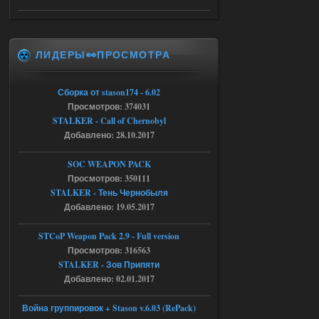
05.08.2026
Ответить ➤
Тайна Зоны - Remaster 2026
ЛИДЕРЫ👀ПРОСМОТРА
Stalker-Mods-Clan-su
20:50
Доступно только для пользователей
Сборка от stason174 - 6.02
Просмотров: 374031
05.08.2026
Ответить ➤
STALKER - Call of Chernobyl
Добавлено: 28.10.2017
Тайна Зоны - Remaster 2026
SOC WEAPON PACK
AndreySA
20:25
Просмотров: 350111
[05.08.26
STALKER - Тень Чернобыля
20:23:10.934] [17468]
Добавлено: 19.05.2017
FATAL ERROR
[error]Expression : FATAL ERROR
STCoP Weapon Pack 2.9 - Full version
[error]Function :
CScriptEngine::lua_pcall_failed
Просмотров: 316563
[error]File : D:\a\OGSR-
STALKER - Зов Припяти
Engine\OGSR-
Engine\ogsr_engine\COMMON_AI\scrip
Добавлено: 02.01.2017
t_engine.cpp
[error]Line : 75
Война группировок + Stason v.6.03 (RePack)
[error]Description :
[CScriptEngine::lua_pcall_failed]: ... -