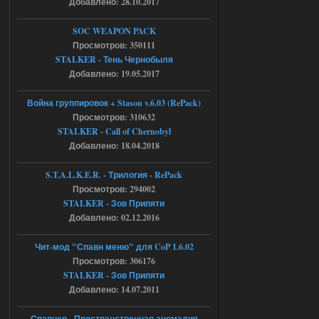
Добавлено: 28.10.2017
04.08.2026
Ответить ➤
SOC WEAPON PACK
Просмотров: 350111
Объединенный Пак 2 + OGSR +
STALKER - Тень Чернобыля
STCoP WP 3.4
Добавлено: 19.05.2017
Stalker-Mods-Clan-su
17:19
Война группировок + Stason v.6.03 (RePack)
Просмотров: 310632
Доступно только для пользователей
STALKER - Call of Chernobyl
Добавлено: 18.04.2018
04.08.2026
Ответить ➤
S.T.A.L.K.E.R. - Трилогия - RePack
Просмотров: 294002
Объединенный Пак 2 + OGSR +
STALKER - Зов Припяти
STCoP WP 3.4
Добавлено: 02.12.2016
Stalker-Mods-Clan-su
17:08
Чит-мод "Спавн меню" для CoP 1.6.02
Просмотров: 306176
Доступно только для пользователей
STALKER - Зов Припяти
Добавлено: 14.07.2011
04.08.2026
Ответить ➤
Спавнер - Пространственная аномалия