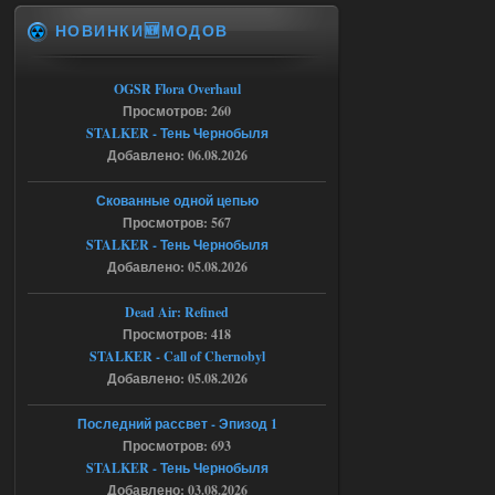
НОВИНКИ🆕МОДОВ
Доступно только для пользователей
06.08.2026
Ответить ➤
OGSR Flora Overhaul
Просмотров: 260
Спавнер + Правки + Античит - Dead
STALKER - Тень Чернобыля
Добавлено: 06.08.2026
City Final
Michman1970
09:16
Скованные одной цепью
Что то не работает спавнер,
Просмотров: 567
все устанавливал по
STALKER - Тень Чернобыля
мануалу......
Добавлено: 05.08.2026
06.08.2026
Ответить ➤
Dead Air: Refined
Просмотров: 418
Игра для сталкера 21-очко
STALKER - Call of Chernobyl
ruslanpyrusov
23:13
Добавлено: 05.08.2026
как изменить макс сумму
ставки в файлах чтобы
Последний рассвет - Эпизод 1
ставить больше 1 к
Просмотров: 693
STALKER - Тень Чернобыля
05.08.2026
Ответить ➤
Добавлено: 03.08.2026