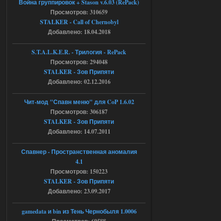
Война группировок + Stason v.6.03 (RePack)
Просмотров: 310659
Доступно только для пользователей
STALKER - Call of Chernobyl
Добавлено: 18.04.2018
04.08.2026
Ответить ➤
S.T.A.L.K.E.R. - Трилогия - RePack
Просмотров: 294048
Объединенный Пак 2 + OGSR +
STALKER - Зов Припяти
STCoP WP 3.4
Добавлено: 02.12.2016
Stalker-Mods-Clan-su
17:08
Чит-мод "Спавн меню" для CoP 1.6.02
Просмотров: 306187
Доступно только для пользователей
STALKER - Зов Припяти
Добавлено: 14.07.2011
04.08.2026
Ответить ➤
Спавнер - Пространственная аномалия
Объединенный Пак 2 + OGSR +
4.1
STCoP WP 3.4
Просмотров: 150223
STALKER - Зов Припяти
Stalker-Mods-Clan-su
16:48
Добавлено: 23.09.2017
Доступно только для пользователей
gamedata и bin из Тень Чернобыля 1.0006