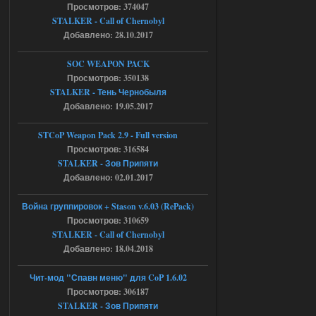
Просмотров: 374047
05.08.2026
Ответить ➤
STALKER - Call of Chernobyl
Добавлено: 28.10.2017
Тайна Зоны - Remaster 2026
SOC WEAPON PACK
AndreySA
20:25
Просмотров: 350138
[05.08.26
STALKER - Тень Чернобыля
20:23:10.934] [17468]
Добавлено: 19.05.2017
FATAL ERROR
[error]Expression : FATAL ERROR
STCoP Weapon Pack 2.9 - Full version
[error]Function :
CScriptEngine::lua_pcall_failed
Просмотров: 316584
[error]File : D:\a\OGSR-
STALKER - Зов Припяти
Engine\OGSR-
Engine\ogsr_engine\COMMON_AI\scrip
Добавлено: 02.01.2017
t_engine.cpp
[error]Line : 75
Война группировок + Stason v.6.03 (RePack)
[error]Description :
[CScriptEngine::lua_pcall_failed]: ... -
Просмотров: 310659
shadow of
STALKER - Call of Chernobyl
chernobyl\gamedata\scripts\xr_camper.sc
ript:510: attempt to index local 'manager'
Добавлено: 18.04.2018
(a nil value)
Вылет после захода в Припять.
Чит-мод "Спавн меню" для CoP 1.6.02
05.08.2026
Ответить ➤
Просмотров: 306187
STALKER - Зов Припяти
Скованные одной цепью