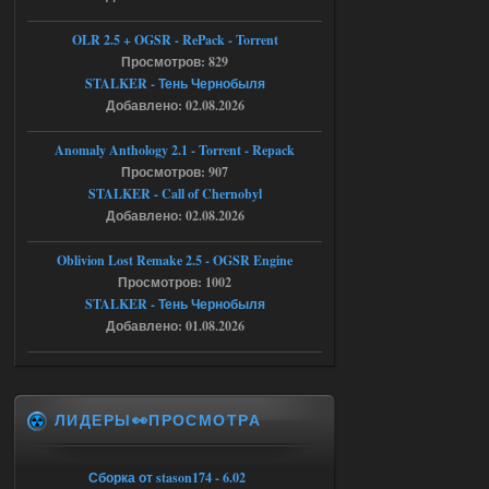
Тайна Зоны - Remaster 2026
OLR 2.5 + OGSR - RePack - Torrent
Stalker-Mods-Clan-su
21:33
Просмотров: 829
STALKER - Тень Чернобыля
Добавлено: 02.08.2026
Доступно только для пользователей
Anomaly Anthology 2.1 - Torrent - Repack
05.08.2026
Ответить ➤
Просмотров: 907
STALKER - Call of Chernobyl
Тайна Зоны - Remaster 2026
Добавлено: 02.08.2026
AndreySA
21:28
Oblivion Lost Remake 2.5 - OGSR Engine
патч я установил после
установки мода, да, ладно,
Просмотров: 1002
наверное вы правы придется ожидать
STALKER - Тень Чернобыля
чудо))
Добавлено: 01.08.2026
05.08.2026
Ответить ➤
Тайна Зоны - Remaster 2026
ЛИДЕРЫ👀ПРОСМОТРА
Stalker-Mods-Clan-su
20:50
Доступно только для пользователей
Сборка от stason174 - 6.02