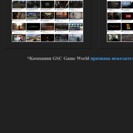
Stalker-Mods-Clan-su
11:00
Глобальный патч от
31.07.2026.
Устанавливать только
поверх финальной версии все в одном
(Standalone Final) от 29.12.2025!
Доступно только для пользователей
03.08.2026
Ответить ➤
*Компания GSC Game World
признана нежелате
ANOMALY ※ MEDIUM 7.0
Dvoeshnik
21:30
Хорошая сборка, графон и
детали на высоте не так
мрачно как в других сборках, дождь
барабанит по металу это нечто. Люблю
хардкор по типу Dead Air но здесь он
компромисный не такой жесткий.
Стартовый набор удивил на харде и
выживании такой комбез крутой не
удержался взял его и ножичек. Забавно
получилось, благо тайники спасают.
Поигрался пока немного но уже оч
нравится как то так!