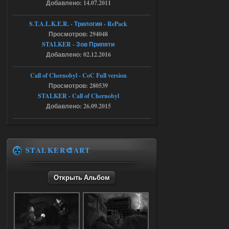
Добавлено: 14.07.2011
r4908778
18:37
S.T.A.L.K.E.R. - Трилогия - RePack
с избавлением от баласта,
Просмотров: 294048
доходяга.
STALKER - Зов Припяти
Добавлено: 02.12.2016
05.08.2026
Ответить ➤
Call of Chernobyl - CoC Full version
Путь во мгле + GUNSLINGER mod
Просмотров: 280539
STALKER - Call of Chernobyl
Stalker-Mods-Clan-su
16:57
Добавлено: 26.09.2015
Доступно только для пользователей
05.08.2026
Ответить ➤
STALKER🎨ART
Путь во мгле + GUNSLINGER mod
Открыть Альбом
stalker673920
16:09
где пароль?
05.08.2026
Ответить ➤