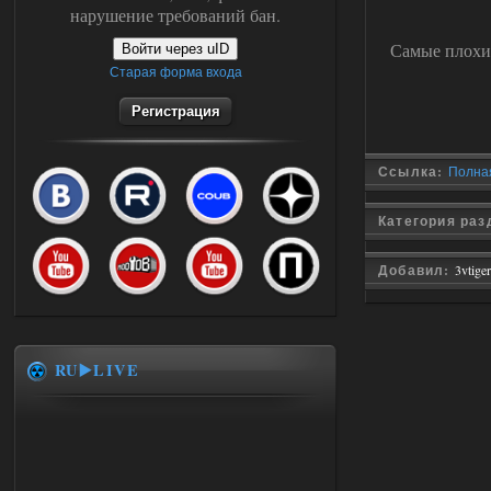
нарушение требований бан.
Самые плохи
Войти через uID
Старая форма входа
Регистрация
Ссылка:
Полная
Категория ра
Добавил:
3vtiger
RU▶️LIVE