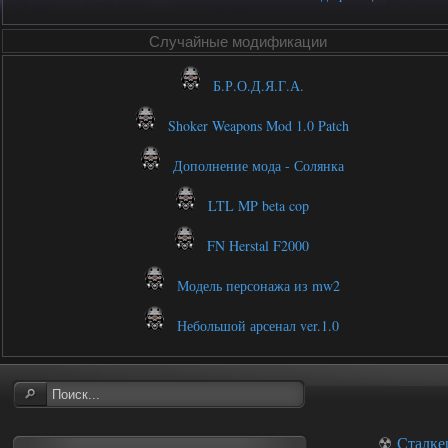
Случайные модификации
Б.Р.О.Д.Я.Г.А.
Shoker Weapons Mod 1.0 Patch
Дополнение мода - Солянка
LTL MP beta cop
FN Herstal F2000
Модель персонажа из mw2
Небольшой арсенал ver.1.0
☢
Сталке