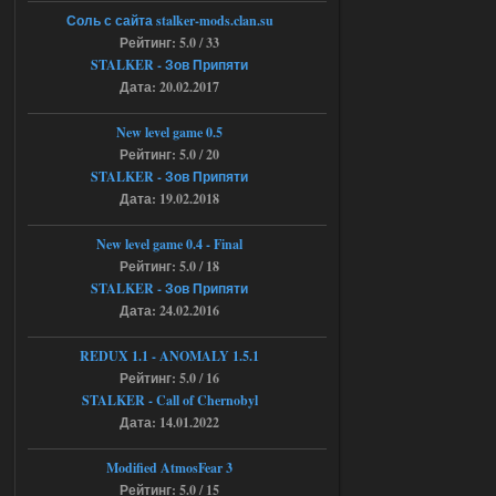
Объединенный Пак 2 + OGSR +
Соль с сайта stalker-mods.clan.su
STCoP WP 3.4
Рейтинг: 5.0 / 33
STALKER - Зов Припяти
andreyforest1993
15:00
Дата: 20.02.2017
https://rutube.ru/video/50be34
6a53045b746b6f2d80812029a
3/?r=plemwd
New level game 0.5
Рейтинг: 5.0 / 20
04.08.2026
Ответить ➤
STALKER - Зов Припяти
Дата: 19.02.2018
Объединенный Пак 2 + OGSR +
STCoP WP 3.4
New level game 0.4 - Final
Рейтинг: 5.0 / 18
Stalker-Mods-Clan-su
11:30
STALKER - Зов Припяти
Дата: 24.02.2016
Доступно только для пользователей
REDUX 1.1​​​​​​​ - ANOMALY 1.5.1
Рейтинг: 5.0 / 16
04.08.2026
Ответить ➤
STALKER - Call of Chernobyl
Объединенный Пак 2 + OGSR +
Дата: 14.01.2022
STCoP WP 3.4
Modified AtmosFear 3
andreyforest1993
08:24
Рейтинг: 5.0 / 15