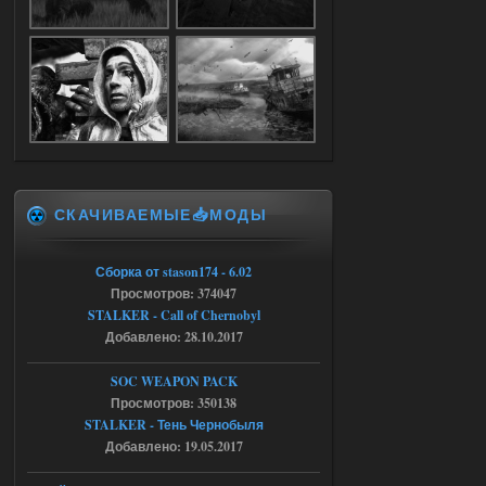
Dead Air: Refined
Stalker-Mods-Clan-su
09:03
Доступно только для пользователей
05.08.2026
Ответить ➤
СКАЧИВАЕМЫЕ📥МОДЫ
Объединенный Пак 2 + OGSR +
STCoP WP 3.4
Сборка от stason174 - 6.02
Stalker-Mods-Clan-su
17:25
Просмотров: 374047
STALKER - Call of Chernobyl
Доступно только для пользователей
Добавлено: 28.10.2017
04.08.2026
Ответить ➤
SOC WEAPON PACK
Просмотров: 350138
Объединенный Пак 2 + OGSR +
STALKER - Тень Чернобыля
STCoP WP 3.4
Добавлено: 19.05.2017
Stalker-Mods-Clan-su
17:19