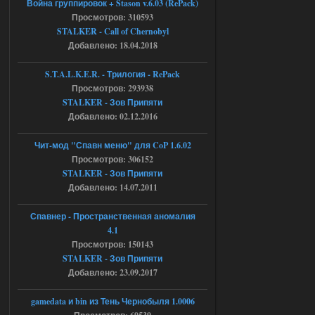
Война группировок + Stason v.6.03 (RePack)
Просмотров: 310593
Объединенный Пак 2 + OGSR +
STALKER - Call of Chernobyl
STCoP WP 3.4
Добавлено: 18.04.2018
Stalker-Mods-Clan-su
17:08
S.T.A.L.K.E.R. - Трилогия - RePack
Просмотров: 293938
Доступно только для пользователей
STALKER - Зов Припяти
Добавлено: 02.12.2016
04.08.2026
Ответить ➤
Чит-мод "Спавн меню" для CoP 1.6.02
Объединенный Пак 2 + OGSR +
Просмотров: 306152
STALKER - Зов Припяти
STCoP WP 3.4
Добавлено: 14.07.2011
Stalker-Mods-Clan-su
16:48
Спавнер - Пространственная аномалия
Доступно только для пользователей
4.1
Просмотров: 150143
STALKER - Зов Припяти
04.08.2026
Ответить ➤
Добавлено: 23.09.2017
Объединенный Пак 2 + OGSR +
gamedata и bin из Тень Чернобыля 1.0006
STCoP WP 3.4