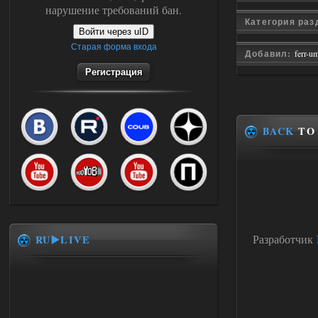
нарушение требований бан.
Категория ра
Войти через uID
Старая форма входа
Добавил:
ferr-u
Регистрация
BACK
TO 
Разработчик
RU▶️LIVE