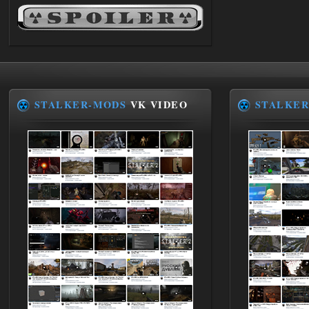
andreyforest1993
21:22
Здравствуйте, почему не
Анимаций открытия рюкзака и
использования предметов как в
трелере?
03.08.2026
Ответить ➤
STALKER-MODS
VK VIDEO
STALKER
ANOMALY ※ MEDIUM 7.0
Stalker-Mods-Clan-su
19:14
Доступно только для пользователей
03.08.2026
Ответить ➤
Improved Weapon Pack (I.W.P.) - UPD
30.12.25
Stalker-Mods-Clan-su
11:00
Глобальный патч от
31.07.2026.
Устанавливать только