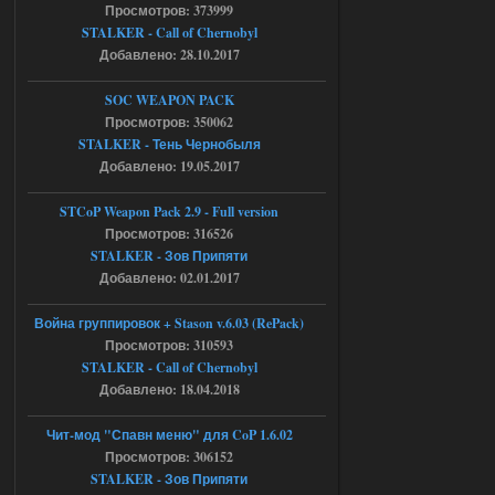
Просмотров: 373999
AndreySA
20:25
STALKER - Call of Chernobyl
[05.08.26
20:23:10.934] [17468]
Добавлено: 28.10.2017
FATAL ERROR
SOC WEAPON PACK
[error]Expression : FATAL ERROR
[error]Function :
Просмотров: 350062
CScriptEngine::lua_pcall_failed
STALKER - Тень Чернобыля
[error]File : D:\a\OGSR-
Engine\OGSR-
Добавлено: 19.05.2017
Engine\ogsr_engine\COMMON_AI\scrip
t_engine.cpp
[error]Line : 75
STCoP Weapon Pack 2.9 - Full version
[error]Description :
Просмотров: 316526
[CScriptEngine::lua_pcall_failed]: ... -
shadow of
STALKER - Зов Припяти
chernobyl\gamedata\scripts\xr_camper.sc
Добавлено: 02.01.2017
ript:510: attempt to index local 'manager'
(a nil value)
Вылет после захода в Припять.
Война группировок + Stason v.6.03 (RePack)
Просмотров: 310593
05.08.2026
Ответить ➤
STALKER - Call of Chernobyl
Добавлено: 18.04.2018
Скованные одной цепью
r4908778
18:37
Чит-мод "Спавн меню" для CoP 1.6.02
с избавлением от баласта,
Просмотров: 306152
доходяга.
STALKER - Зов Припяти