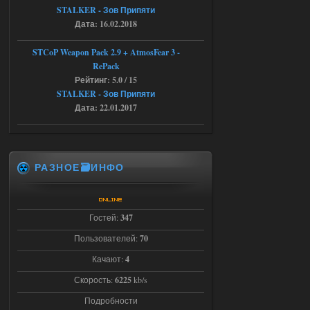
STALKER - Зов Припяти
04.08.2026
Ответить ➤
Дата: 16.02.2018
Последний рассвет - Эпизод 1
STCoP Weapon Pack 2.9 + AtmosFear 3 -
RePack
Stalker-Mods-Clan-su
22:29
Рейтинг: 5.0 / 15
STALKER - Зов Припяти
Доступно только для пользователей
Дата: 22.01.2017
03.08.2026
Ответить ➤
Объединенный Пак 2 + OGSR +
РАЗНОЕ🗃️ИНФО
STCoP WP 3.4
Stalker-Mods-Clan-su
22:27
Гостей:
347
Доступно только для пользователей
Пользователей:
70
Качают:
4
03.08.2026
Ответить ➤
Скорость:
6225
kb/s
Объединенный Пак 2 + OGSR +
Подробности
STCoP WP 3.4