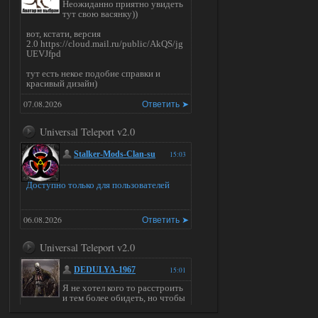
Неожиданно приятно увидеть
тут свою васянку))
вот, кстати, версия
2.0 https://cloud.mail.ru/public/AkQS/jg
UEVJfpd
тут есть некое подобие справки и
красивый дизайн)
07.08.2026
Ответить ➤
Universal Teleport v2.0
Stalker-Mods-Clan-su
15:03
Доступно только для пользователей
06.08.2026
Ответить ➤
Universal Teleport v2.0
DEDULYA-1967
15:01
Я не хотел кого то расстроить
и тем более обидеть, но чтобы
я не ставил для тестов , всё работало на
ура. WINDOWS 11pro\64, озу 16гб,