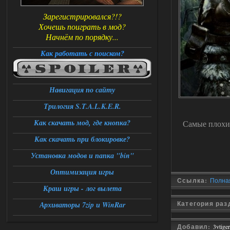
Зарегистрировался?!?
Хочешь поиграть в мод?
Начнём по порядку...
Как работать с поиском?
Навигация по сайту
Трилогия S.T.A.L.K.E.R.
Как скачать мод, где кнопка?
Самые плохи
Как скачать при блокировке?
Установка модов и папка "bin"
Оптимизация игры
Ссылка:
Полная
Краш игры - лог вылета
Категория ра
Архиваторы 7zip и WinRar
Добавил:
3vtiger