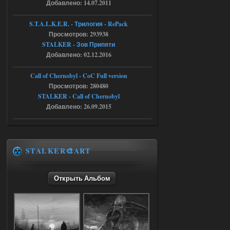
Добавлено: 14.07.2011
05.08.2026
Ответить ➤
S.T.A.L.K.E.R. - Трилогия - RePack
Просмотров: 293938
Путь во мгле + GUNSLINGER mod
STALKER - Зов Припяти
Stalker-Mods-Clan-su
16:57
Добавлено: 02.12.2016
Доступно только для пользователей
Call of Chernobyl - CoC Full version
Просмотров: 280480
STALKER - Call of Chernobyl
05.08.2026
Ответить ➤
Добавлено: 26.09.2015
Путь во мгле + GUNSLINGER mod
stalker673920
16:09
где пароль?
STALKER🎨ART
Открыть Альбом
05.08.2026
Ответить ➤
Dead Air: Refined
Stalker-Mods-Clan-su
09:03