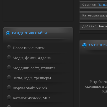
Ссылка:
Полная 
Категория ра
Добавил:
ferr-u
РАЗДЕЛЫ📖САЙТА
ANOTHE
Новости и анонсы
Моды, файлы, аддоны
Моддинг, софт, утилиты
Читы, коды, трейнеры
Разработ
скриншоты 
Форум Stalker-Mods
бу
Каталог музыки, MP3