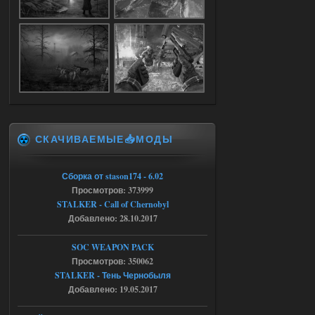
Доступно только для пользователей
05.08.2026
Ответить ➤
Объединенный Пак 2 + OGSR +
STCoP WP 3.4
Stalker-Mods-Clan-su
17:25
СКАЧИВАЕМЫЕ📥МОДЫ
Доступно только для пользователей
Сборка от stason174 - 6.02
04.08.2026
Ответить ➤
Просмотров: 373999
STALKER - Call of Chernobyl
Объединенный Пак 2 + OGSR +
Добавлено: 28.10.2017
STCoP WP 3.4
SOC WEAPON PACK
Stalker-Mods-Clan-su
17:19
Просмотров: 350062
STALKER - Тень Чернобыля
Доступно только для пользователей
Добавлено: 19.05.2017
04.08.2026
Ответить ➤