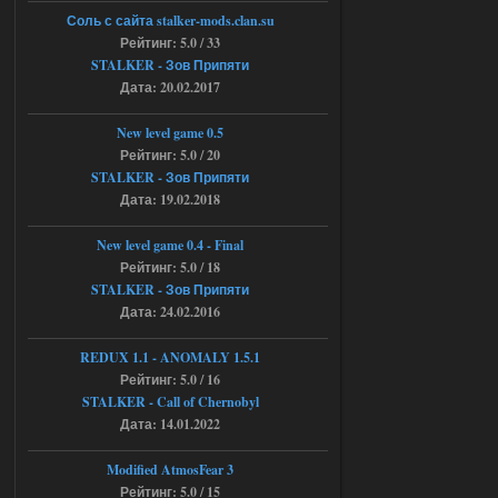
6a53045b746b6f2d80812029a
Соль с сайта stalker-mods.clan.su
3/?r=plemwd
Рейтинг: 5.0 / 33
STALKER - Зов Припяти
04.08.2026
Ответить ➤
Дата: 20.02.2017
Объединенный Пак 2 + OGSR +
New level game 0.5
STCoP WP 3.4
Рейтинг: 5.0 / 20
STALKER - Зов Припяти
Stalker-Mods-Clan-su
11:30
Дата: 19.02.2018
Доступно только для пользователей
New level game 0.4 - Final
Рейтинг: 5.0 / 18
04.08.2026
Ответить ➤
STALKER - Зов Припяти
Дата: 24.02.2016
Объединенный Пак 2 + OGSR +
STCoP WP 3.4
REDUX 1.1​​​​​​​ - ANOMALY 1.5.1
Рейтинг: 5.0 / 16
andreyforest1993
08:24
STALKER - Call of Chernobyl
там есть опция расшириные
Дата: 14.01.2022
анимации нпс, я поставил
галочку но толку ноль, ни каких
анимаций нет, может это что-то другое,
Modified AtmosFear 3
не известно, больше нет ни каких таких
Рейтинг: 5.0 / 15
кнопок по поводу анимаций