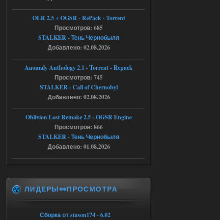
Доступно только для пользователей
OLR 2.5 + OGSR - RePack - Torrent
05.08.2026
Просмотров: 685
Ответить ➤
STALKER - Тень Чернобыля
Тайна Зоны - Remaster 2026
Добавлено: 02.08.2026
AndreySA
21:28
Anomaly Anthology 2.1 - Torrent - Repack
патч я установил после
Просмотров: 745
установки мода, да, ладно,
STALKER - Call of Chernobyl
наверное вы правы придется ожидать
чудо))
Добавлено: 02.08.2026
05.08.2026
Ответить ➤
Oblivion Lost Remake 2.5 - OGSR Engine
Просмотров: 866
Тайна Зоны - Remaster 2026
STALKER - Тень Чернобыля
Stalker-Mods-Clan-su
20:50
Добавлено: 01.08.2026
Доступно только для пользователей
ЛИДЕРЫ👀ПРОСМОТРА
05.08.2026
Ответить ➤
Тайна Зоны - Remaster 2026
Сборка от stason174 - 6.02