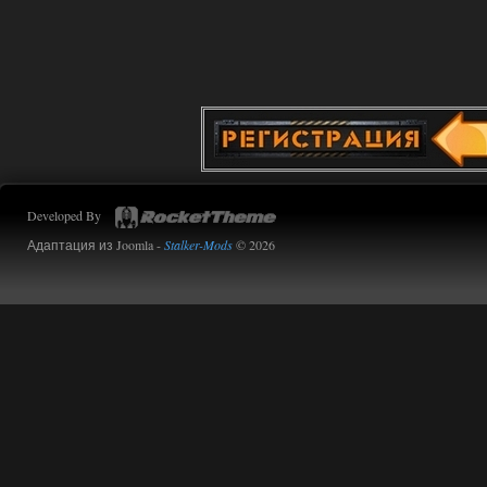
Доступно только для пользователей
02.08.2026
Ответить ➤
Improved Weapon Pack (I.W.P.) - UPD
30.12.25
Werdassver
06:36
Developed By
хорош мод! задания
прикольно!
Адаптация из Joomla -
Stalker-Mods
© 2026
02.08.2026
Ответить ➤
Oblivion Lost Remake 2.5 - OGSR
Engine
Stalker-Mods-Clan-su
14:16
Доступно только для пользователей