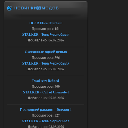
НОВИНКИ🆕МОДОВ
Спавнер + Правки + Античит - Dead
City Final
OGSR Flora Overhaul
Michman1970
09:16
Просмотров: 151
Что то не работает спавнер,
STALKER - Тень Чернобыля
все устанавливал по
мануалу......
Добавлено: 06.08.2026
06.08.2026
Ответить ➤
Скованные одной цепью
Просмотров: 396
Игра для сталкера 21-очко
STALKER - Тень Чернобыля
Добавлено: 05.08.2026
ruslanpyrusov
23:13
как изменить макс сумму
Dead Air: Refined
ставки в файлах чтобы
Просмотров: 300
ставить больше 1 к
STALKER - Call of Chernobyl
05.08.2026
Ответить ➤
Добавлено: 05.08.2026
Тайна Зоны - Remaster 2026
Последний рассвет - Эпизод 1
Просмотров: 527
Stalker-Mods-Clan-su
21:33
STALKER - Тень Чернобыля
Добавлено: 03.08.2026