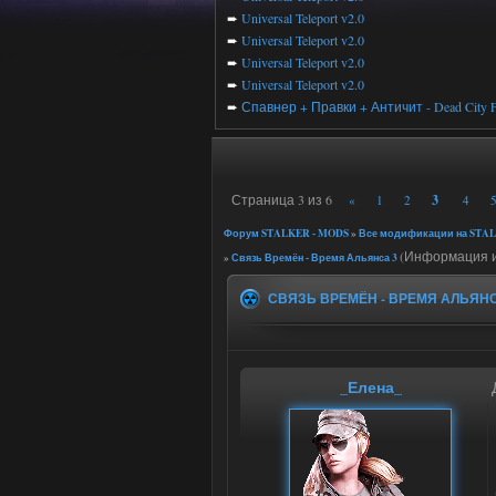
➨
Universal Teleport v2.0
➨
Universal Teleport v2.0
➨
Universal Teleport v2.0
➨
Universal Teleport v2.0
➨
Спавнер + Правки + Античит - Dead City F
Страница
3
из
6
3
«
1
2
4
Форум STALKER - MODS
»
Все модификации на STAL
(Информация и
»
Связь Времён - Время Альянса 3
СВЯЗЬ ВРЕМЁН - ВРЕМЯ АЛЬЯНС
_Елена_