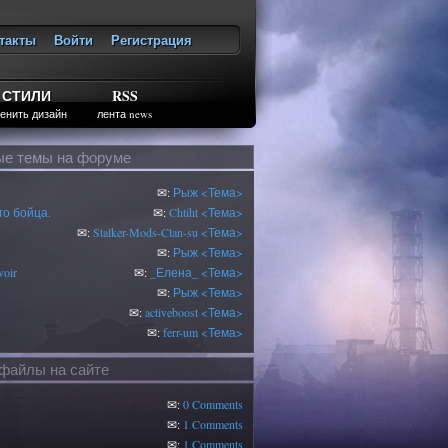
такты
Войти
Регистрация
ход
СТИЛИ
RSS
енить дизайн
лента news
е темы на форуме
✉:
Рыж
<Тема>
о бойца.
✉:
Chtiht
<Тема>
✉:
Stalker-Mods-Clan-su
<Тема>
✉:
Рыж
<Тема>
oir
✉:
_Елена_
<Тема>
✉:
Рыж
<Тема>
✉:
activeboost
<Тема>
✉:
ferr-um
<Тема>
файлы на сайте
✉:
0 Comments
✉:
1 Comments
✉:
1 Comments