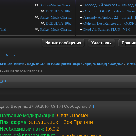
✉:
Stalker-Mods-Clan-su
➨
Последний рассвет - Эпизод 
✉:
DEDULYA-1967
➨
OLR 2.5 + OGSR - RePack - Torren
✉:
Stalker-Mods-Clan-su
➨
Anomaly Anthology 2.1 - Torrent -
✉:
DEDULYA-1967
➨
Oblivion Lost Remake 2.5 - OGSR 
inal
✉:
Stalker-Mods-Clan-su
➨
Dead Air Summer PLUS - V1.0
Новые сообщения
Участники
Прави
5
6
»
KER Зов Припяти
»
Моды на СТАЛКЕР Зов Припяти - информация, ссылки, прохождение
»
Время 
 ссылки на скачивание.)
А 3
Дата: Вторник, 27.09.2016, 08:19 | Сообщение #
1
Название модификации:
Связь Времён
Платформа:
S.T.A.L.K.E.R. - Зов Припяти
Необходимый патч:
1.6.0.2
Офф. сайт разработчика:
www.stalker-gamers.ru