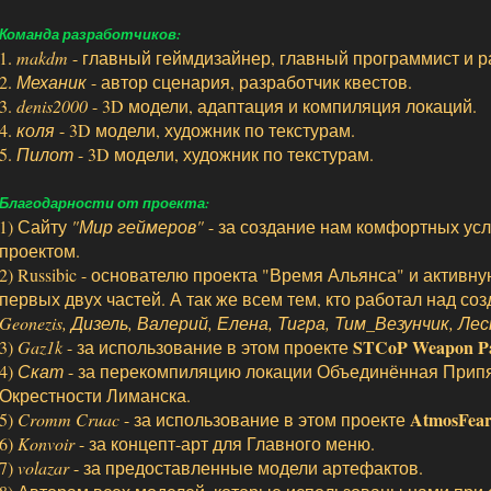
Команда разработчиков:
1.
makdm
- главный геймдизайнер, главный программист и р
2.
Механик
- автор сценария, разработчик квестов.
3.
denis2000
- 3D модели, адаптация и компиляция локаций.
4.
коля
- 3D модели, художник по текстурам.
5.
Пилот
- 3D модели, художник по текстурам.
Благодарности от проекта:
1) Сайту
"Мир геймеров"
- за создание нам комфортных ус
проектом.
2) Russibic - основателю проекта "Время Альянса" и актив
первых двух частей. А так же всем тем, кто работал над соз
Geonezis, Дизель, Валерий, Елена, Тигра, Тим_Везунчик, Ле
STCoP Weapon Pa
3)
Gaz1k
- за использование в этом проекте
4)
Скат
- за перекомпиляцию локации Объединённая Припя
Окрестности Лиманска.
AtmosFear
5)
Cromm Cruac
- за использование в этом проекте
6)
Konvoir
- за концепт-арт для Главного меню.
7)
volazar
- за предоставленные модели артефактов.