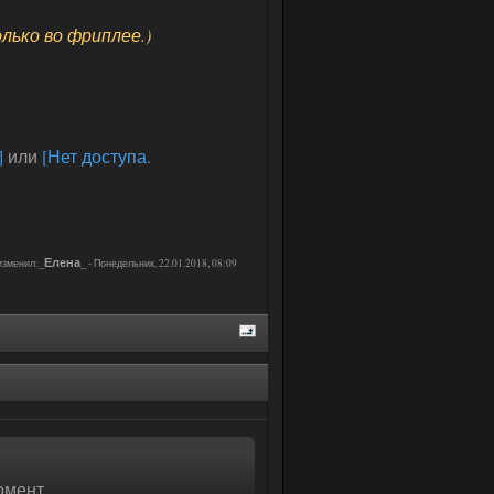
олько во фриплее.)
]
или
[Нет доступа.
_Елена_
изменил:
-
Понедельник, 22.01.2018, 08:09
омент.