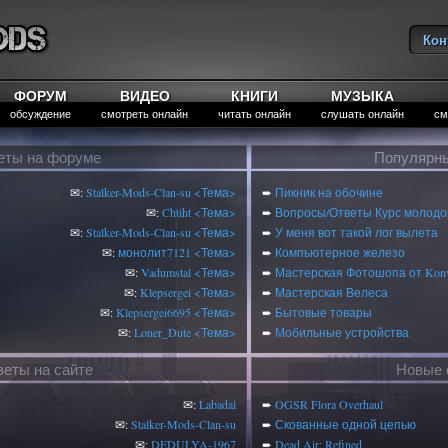
Кон
Вы
ФОРУМ
ВИДЕО
КНИГИ
МУЗЫКА
обсуждение
смотреть онлайн
читать онлайн
слушать онлайн
см
еты на форуме
Популярны
✉:
Stalker-Mods-Clan-su
<Тема>
➨
Пикник на обочине
✉:
Chtiht
<Тема>
➨
Вопросы/Ответы Курс молодог
✉:
Stalker-Mods-Clan-su
<Тема>
➨
У меня вот такой лог вылета
✉:
монолит7121
<Тема>
➨
Компьютерное железо
✉:
Vadumstal
<Тема>
➨
Мастерская Фотошопа от Konv
✉:
Klepsergei
<Тема>
➨
Мастерская Велеса
✉:
Klepsergei6695
<Тема>
➨
Бытовые товары
✉:
Loner_Dute
<Тема>
➨
Мобильные устройства
веты на сайте
Новые 
✉:
Labadal
➨
OGSR Flora Overhaul
✉:
Stalker-Mods-Clan-su
➨
Скованные одной цепью
✉:
DEDULYA-1967
➨
Dead Air: Refined