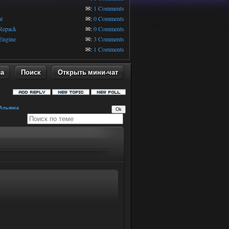
1
✉:
1 Comments
t
✉:
0 Comments
 Repack
✉:
0 Comments
Engine
✉:
3 Comments
✉:
1 Comments
ла
Поиск
Открыть мини-чат
Альянса