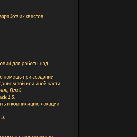
азработчик квестов.
ловий для работы над
ную помощь при создании
данием той или иной части:
сник, Влад
.
ck 2.5
.
ть и компиляцию локации
 3
.