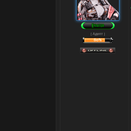
[ Адепт ]