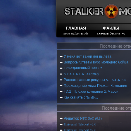
ГЛАВНАЯ
ФАЙЛЫ
news stalker-mods
скачать бесплатно
Последние отв
➨
У меня вот такой лог вылета
➨
Вопросы/Ответы Курс молодого бойца.
➨
Объединенный Пак 2.2
➨
S.T.A.L.K.E.R. Anomaly
➨
Распакованные ресурсы S.T.A.L.K.E.R.
➨
Прохождение мода Плохая Компания
➨
ГИД - Плохая компания 2: Масон
➨
Как скачать с TeraBox
Последние от
➨
Редактор NPC SoC (0.1)
➨
Universal Teleport v2.0
➨
Universal Teleport v2.0