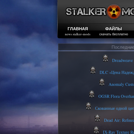
ГЛАВНАЯ
ФАЙЛЫ
news stalker-mods
скачать бесплатно
Последние
Dreadweave 
DLC «Цена Надежды
Anomaly Custo
OGSR Flora Overha
Скованные одной цеп
Dead Air: Refine
IX-Ray Texture R