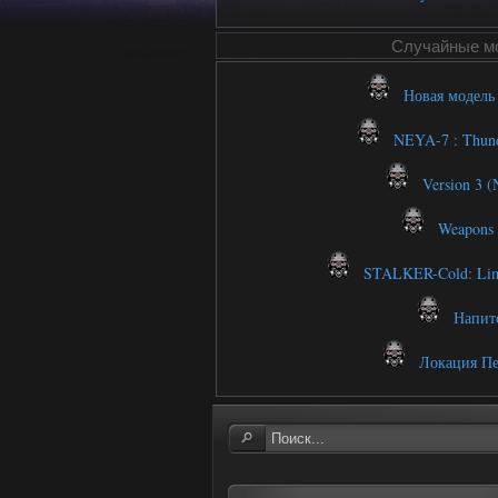
Случайные м
Новая модель 
NEYA-7 : Thund
Version 3 (
Weapons a
STALKER-Cold: Limit
Напит
Локация Пе