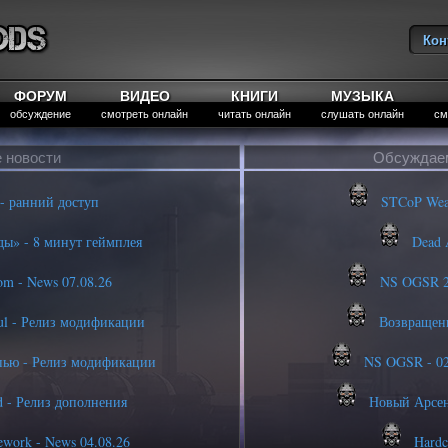
Кон
Вы
ФОРУМ
ВИДЕО
КНИГИ
МУЗЫКА
обсуждение
смотреть онлайн
читать онлайн
слушать онлайн
см
 новости
Обсуждае
- ранний доступ
STCoP Weapo
» - 8 минут геймплея
Dead A
m - News 07.08.26
NS OGSR 20
ul - Релиз модификации
Возвращени
ью - Релиз модификации
NS OGSR - 02.
d - Релиз дополнения
Новый Арсен
ework - News 04.08.26
Hardc