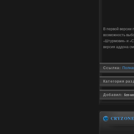
В первой версии 
возможность выбо
«Штурмовик» и «С
версия аддона см
Ссылка:
Полная
Категория раз
Добавил:
ferr-u
CRYZON