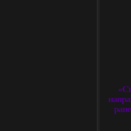
«Cr
напра
ране