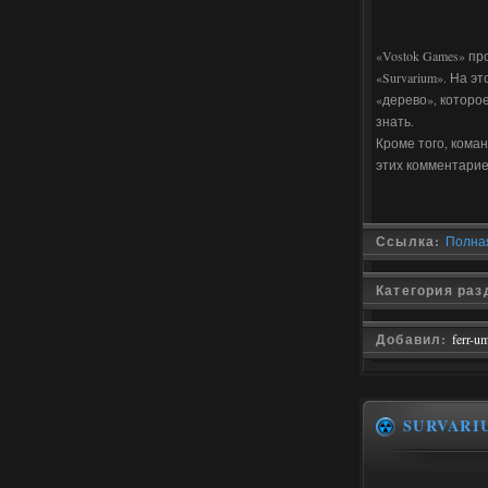
«Vostok Games» п
«Survarium». На 
«дерево», которое
знать.
Кроме того, кома
этих комментарие
Ссылка:
Полная
Категория раз
Добавил:
ferr-u
SURVARI