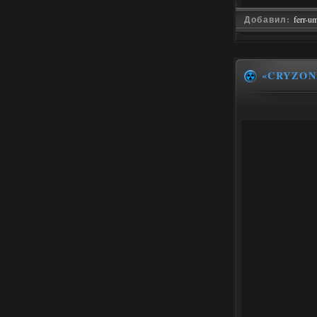
Добавил:
ferr-u
«CRYZON