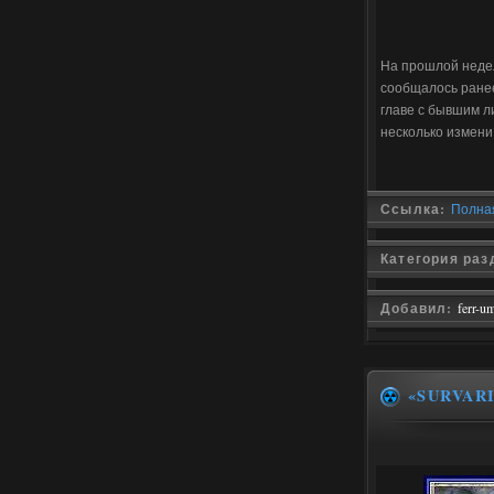
На прошлой недел
сообщалось ранее
главе с бывшим л
несколько измен
Ссылка:
Полная
Категория раз
Добавил:
ferr-u
«SURVAR