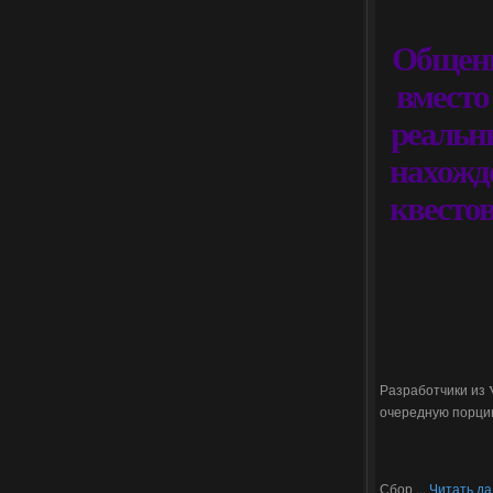
Общени
вместо
реальн
нахожд
квесто
Разработчики из 
очередную порцию
Сбор
...
Читать да