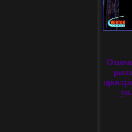
Отвеча
расс
пристра
ув