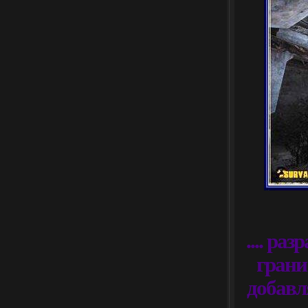
.... ра
грани
добавл