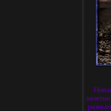
Новая
заметно
разным