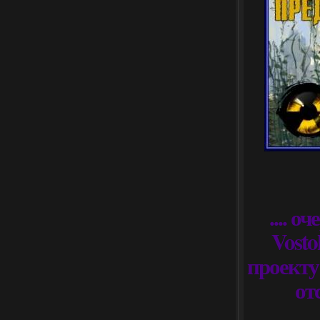
.... 
Vost
проекту
от