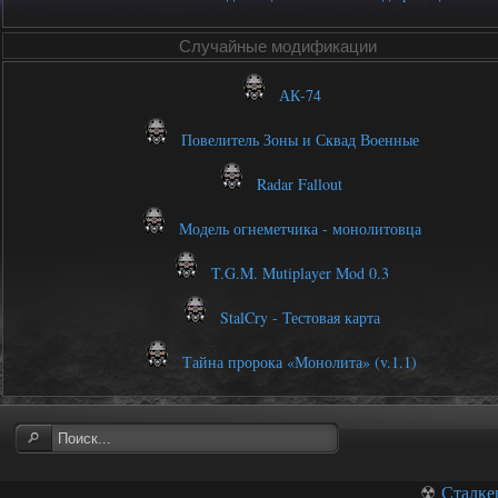
Случайные модификации
АК-74
Повелитель Зоны и Сквад Военные
Radar Fallout
Модель огнеметчика - монолитовца
T.G.M. Mutiplayer Mod 0.3
StalCry - Тестовая карта
Тайна пророка «Монолита» (v.1.1)
☢
Сталке