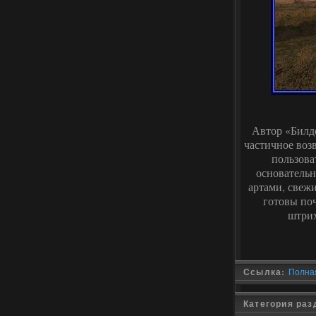
Автор «Билдо
частичное воз
пользова
основательн
артами, свеж
готовы поч
штрих
Ссылка:
Полная
Категория раз