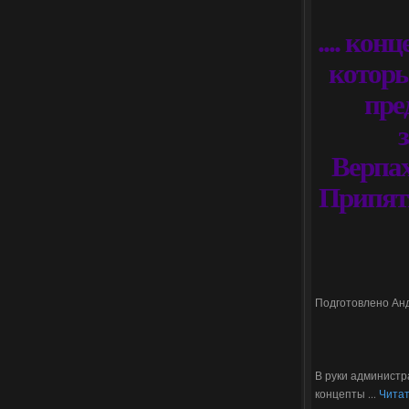
.... кон
которы
пре
Верпах
Припят
Подготовлено Ан
В руки администр
концепты
...
Читат